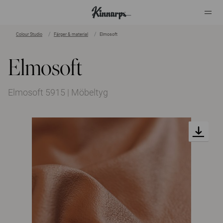
Colour Studio
Färger & material
Elmosoft
?
?
Elmosoft
Elmosoft 5915 | Möbeltyg