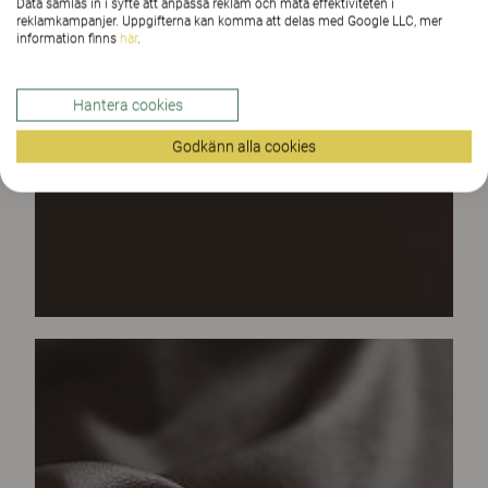
Data samlas in i syfte att anpassa reklam och mäta effektiviteten i
reklamkampanjer. Uppgifterna kan komma att delas med Google LLC, mer
information finns
här
.
Hantera cookies
Godkänn alla cookies