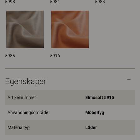
5998
5981
5983
5985
5916
Egenskaper
Artikelnummer
Elmosoft 5915
Användningsområde
Möbeltyg
Materialtyp
Läder