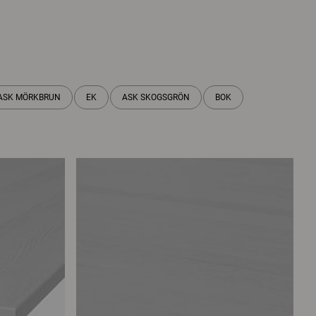
ASK MÖRKBRUN
EK
ASK SKOGSGRÖN
BOK