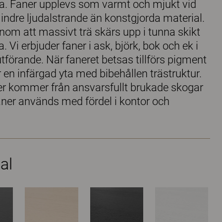
nsla. Faner upplevs som varmt och mjukt vid
indre ljudalstrande än konstgjorda material.
enom att massivt trä skärs upp i tunna skikt
 Vi erbjuder faner i ask, björk, bok och ek i
 utförande. När faneret betsas tillförs pigment
ger en infärgad yta med bibehållen trästruktur.
aner kommer från ansvarsfullt brukade skogar
ner används med fördel i kontor och
al