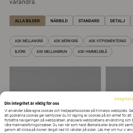
varandra.
ALLA BILDER
NÄRBILD
STANDARD
DETALJ
ASK MELLANGRÅ
ASK MÖRKGRÅ
ASK VITPIGMENTERAD
BJÖRK
ASK MELLANBRUN
ASK HIMMELSBLÅ
Integritet
Din integritet är viktig för oss
Vi använder både egna cookies och tredjepartscookies på Kinnarps webbplats. 
att godkänna cookies ger samtycker du till lagring av cookies på din enhet för att
förbättra navigeringen på webbplatsen, analysera webbplatsens användning och b
våra marknadsföringsinsatser. Du kan när som helst återkalla eller ändra ditt sam
genom att klicka på ikonen längst ned till vänster på sidan. Läs mer om hur vi an