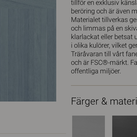
tillför en exklusiv kä
beröring och är även m
Materialet tillverkas g
och limmas på en skiva.
klarlackat eller betsat
i olika kulörer, vilket 
Träråvaran till vårt f
och är FSC®-märkt. Fa
offentliga miljöer.
Färger & materi