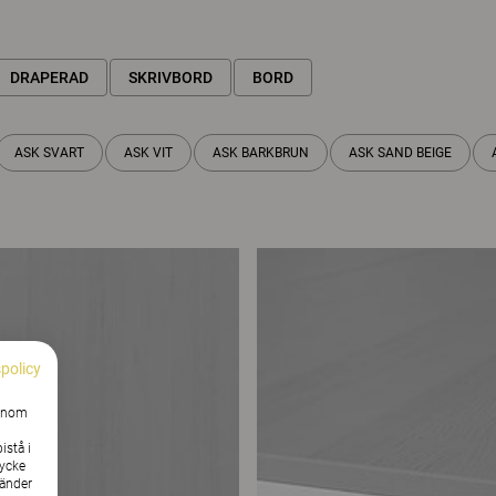
DRAPERAD
SKRIVBORD
BORD
ASK SVART
ASK VIT
ASK BARKBRUN
ASK SAND BEIGE
spolicy
Genom
istå i
tycke
vänder