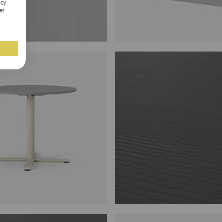
cy.
er.