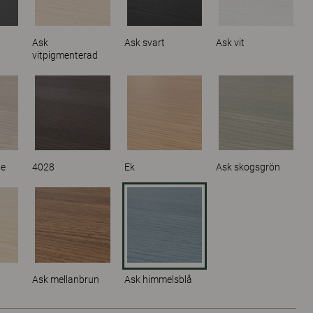
Ask
Ask svart
Ask vit
vitpigmenterad
ge
4028
Ek
Ask skogsgrön
Ask mellanbrun
Ask himmelsblå