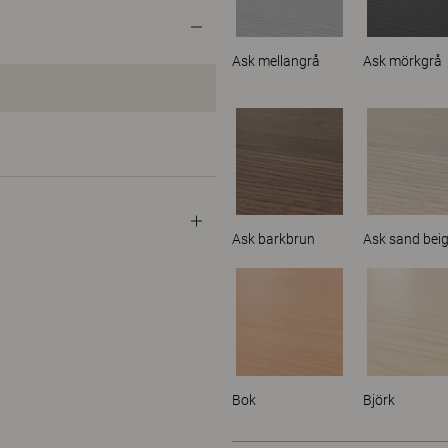
Ask mellangrå
Ask mörkgrå
Ask barkbrun
Ask sand bei
Bok
Björk