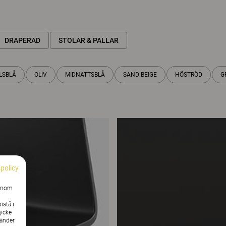
DRAPERAD
STOLAR & PALLAR
LSBLÅ
OLIV
MIDNATTSBLÅ
SAND BEIGE
HÖSTRÖD
G
spolicy
Genom
istå i
tycke
vänder