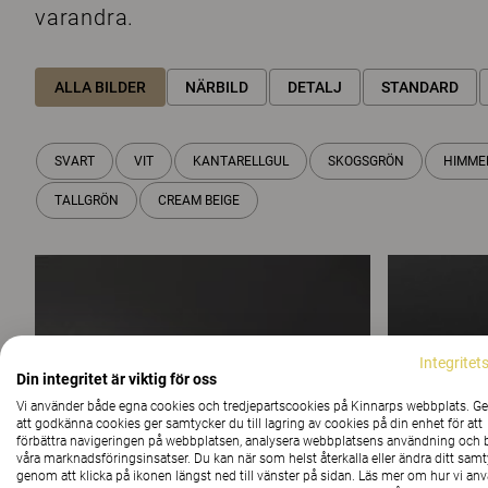
varandra.
ALLA BILDER
NÄRBILD
DETALJ
STANDARD
SVART
VIT
KANTARELLGUL
SKOGSGRÖN
HIMME
TALLGRÖN
CREAM BEIGE
Integritet
Din integritet är viktig för oss
Vi använder både egna cookies och tredjepartscookies på Kinnarps webbplats. 
att godkänna cookies ger samtycker du till lagring av cookies på din enhet för att
förbättra navigeringen på webbplatsen, analysera webbplatsens användning och b
våra marknadsföringsinsatser. Du kan när som helst återkalla eller ändra ditt sam
genom att klicka på ikonen längst ned till vänster på sidan. Läs mer om hur vi an