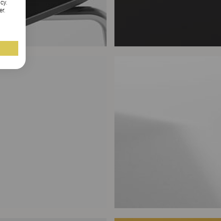
cy.
er.