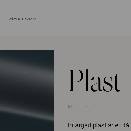
Vård & Omsorg
Plast
Midnattsblå
Infärgad plast är ett t