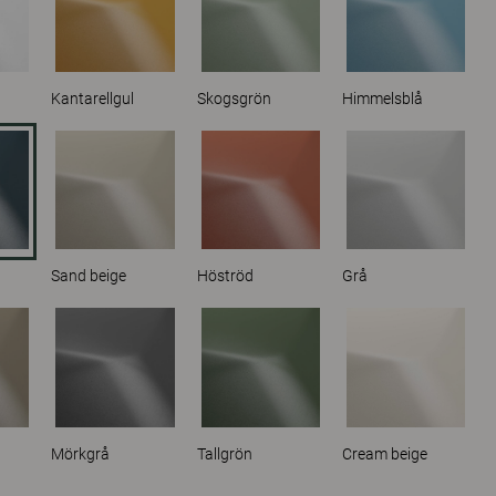
Kantarellgul
Skogsgrön
Himmelsblå
Sand beige
Höströd
Grå
Mörkgrå
Tallgrön
Cream beige