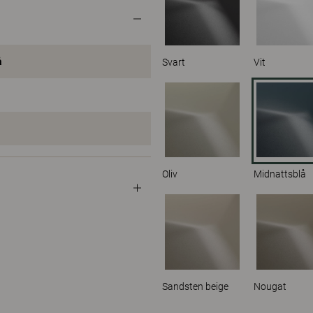
å
Svart
Vit
Oliv
Midnattsblå
Sandsten beige
Nougat