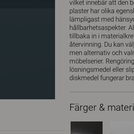
vilket innebär att den b
plaster har olika egens
lämpligast med hänsyn 
hållbarhetsaspekter. Al
tillbaka in i materialkr
återvinning. Du kan vä
men alternativ och val
möbelserier. Rengörin
lösningsmedel eller sl
diskmedel fungerar bra
Färger & materi