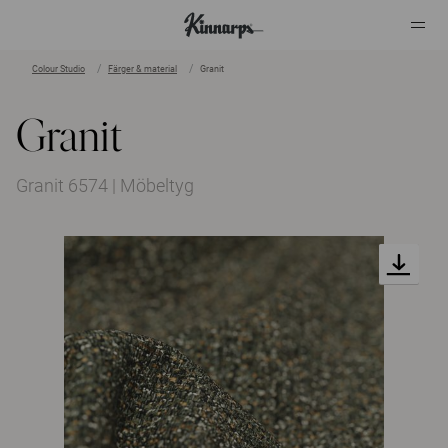
Colour Studio
Färger & material
Granit
?
?
Granit
Granit 6574 | Möbeltyg