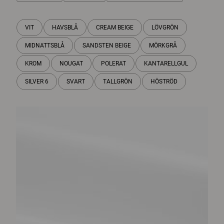
VIT
HAVSBLÅ
CREAM BEIGE
LÖVGRÖN
MIDNATTSBLÅ
SANDSTEN BEIGE
MÖRKGRÅ
KROM
NOUGAT
POLERAT
KANTARELLGUL
SILVER 6
SVART
TALLGRÖN
HÖSTRÖD