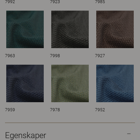
7992
7923
7985
7963
7998
7927
7959
7978
7952
Egenskaper