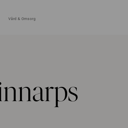
Vård & Omsorg
innarps