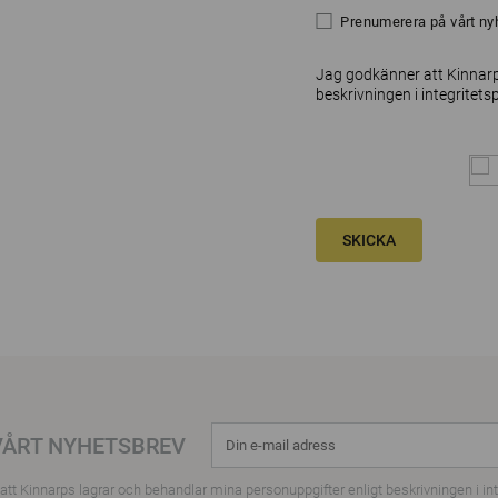
Prenumerera på vårt ny
Jag godkänner att Kinnarp
beskrivningen i
integritets
SKICKA
VÅRT NYHETSBREV
tt Kinnarps lagrar och behandlar mina personuppgifter enligt beskrivningen i
in