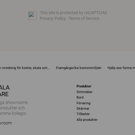
This site is protected by reCAPTCHA
Privacy Policy
-
Terms of Service
 inredning för kontor, skola och...
Framgångsrika kontorsmiljöer
Hjälp oss forma 
KALA
Produkter
Sittmöbler
ARE
Bord
ånga showrooms
Förvaring
 produkter och
Skärmar
amma kollegor.
Tillbehör
Alla produkter
owroom