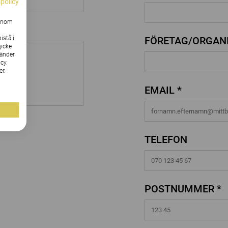
spolicy
Genom
istå i
FÖRETAG/ORGANI
tycke
vänder
cy.
er.
EMAIL *
TELEFON
POSTNUMMER *