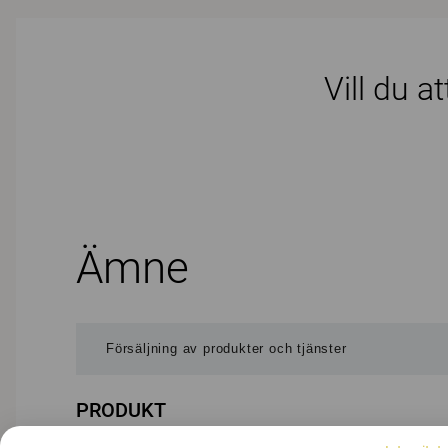
Vill du a
Ämne
PRODUKT