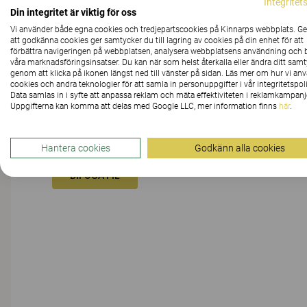
Integritet
Din integritet är viktig för oss
Vi använder både egna cookies och tredjepartscookies på Kinnarps webbplats. 
MEDDELANDE
att godkänna cookies ger samtycker du till lagring av cookies på din enhet för att
förbättra navigeringen på webbplatsen, analysera webbplatsens användning och b
våra marknadsföringsinsatser. Du kan när som helst återkalla eller ändra ditt sam
genom att klicka på ikonen längst ned till vänster på sidan. Läs mer om hur vi an
cookies och andra teknologier för att samla in personuppgifter i vår integritetspoli
Data samlas in i syfte att anpassa reklam och mäta effektiviteten i reklamkampanj
Uppgifterna kan komma att delas med Google LLC, mer information finns
här
.
Hantera cookies
Godkänn alla cookies
BIFOGA FIL