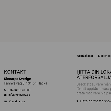
Upptäck mer
Möbler och
KONTAKT
HITTA DIN LO
ÅTERFÖRSÄLJ
Kinnarps Sverige
Fannys väg 5, 131 54 Nacka
Besök ett av våra m
för att upptäcka våra
+46 (0)515 38 000
prata med våra hjälps
info@kinnarps.se
Hitta närmaste sh
Kontakta oss