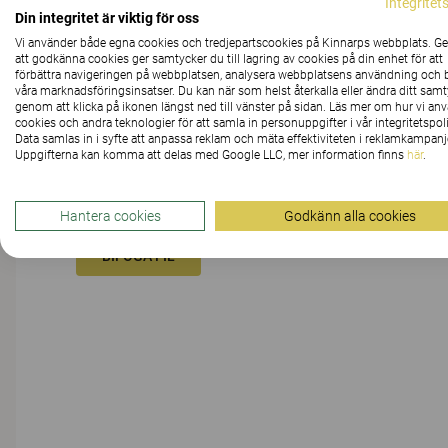
Integritet
Din integritet är viktig för oss
Vi använder både egna cookies och tredjepartscookies på Kinnarps webbplats. 
MEDDELANDE
att godkänna cookies ger samtycker du till lagring av cookies på din enhet för att
förbättra navigeringen på webbplatsen, analysera webbplatsens användning och b
våra marknadsföringsinsatser. Du kan när som helst återkalla eller ändra ditt sam
genom att klicka på ikonen längst ned till vänster på sidan. Läs mer om hur vi an
cookies och andra teknologier för att samla in personuppgifter i vår integritetspoli
Data samlas in i syfte att anpassa reklam och mäta effektiviteten i reklamkampanj
Uppgifterna kan komma att delas med Google LLC, mer information finns
här
.
Hantera cookies
Godkänn alla cookies
BIFOGA FIL