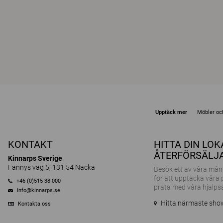
Upptäck mer
Möbler och
KONTAKT
HITTA DIN LO
ÅTERFÖRSÄLJ
Kinnarps Sverige
Fannys väg 5, 131 54 Nacka
Besök ett av våra m
för att upptäcka våra
+46 (0)515 38 000
prata med våra hjälps
info@kinnarps.se
Hitta närmaste sh
Kontakta oss