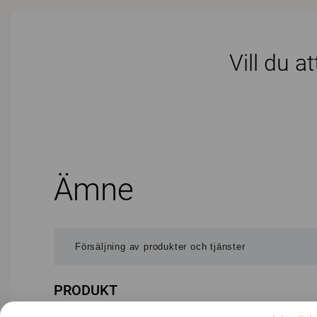
Vill du a
Ämne
PRODUKT