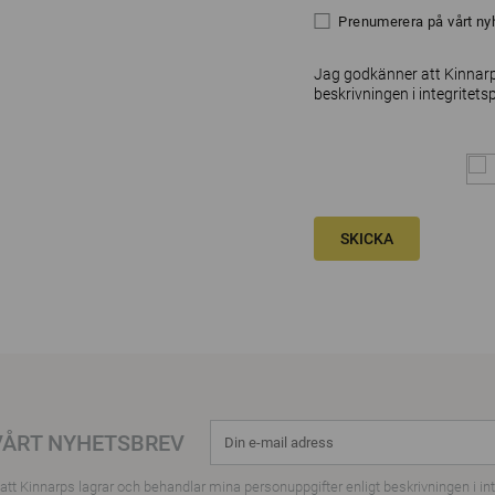
Prenumerera på vårt ny
Jag godkänner att Kinnarp
beskrivningen i
integritets
SKICKA
VÅRT NYHETSBREV
tt Kinnarps lagrar och behandlar mina personuppgifter enligt beskrivningen i
in