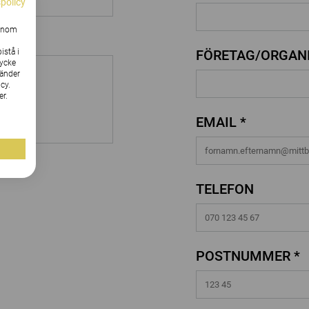
spolicy
Genom
istå i
FÖRETAG/ORGANI
tycke
vänder
cy.
er.
EMAIL *
TELEFON
POSTNUMMER *