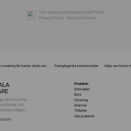
This site is protected by reCAPTCHA
Privacy Policy
-
Terms of Service
 inredning för kontor, skola och...
Framgångsrika kontorsmiljöer
Hjälp oss forma 
KALA
Produkter
Sittmöbler
ARE
Bord
ånga showrooms
Förvaring
 produkter och
Skärmar
amma kollegor.
Tillbehör
Alla produkter
owroom