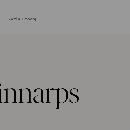
Vård & Omsorg
innarps