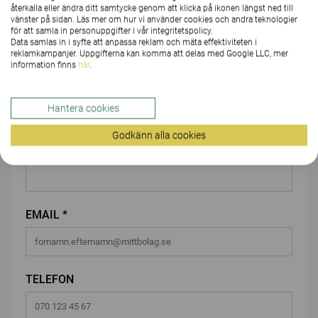
återkalla eller ändra ditt samtycke genom att klicka på ikonen längst ned till
FÖRNAMN *
vänster på sidan. Läs mer om hur vi använder cookies och andra teknologier
för att samla in personuppgifter i vår integritetspolicy.
Data samlas in i syfte att anpassa reklam och mäta effektiviteten i
reklamkampanjer. Uppgifterna kan komma att delas med Google LLC, mer
information finns
här
.
EFTERNAMN *
Hantera cookies
Godkänn alla cookies
FÖRETAG/ORGANISATION*
EMAIL *
TELEFON