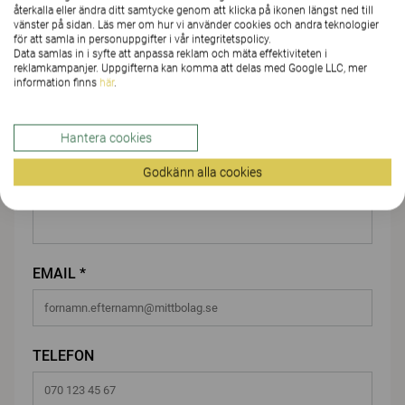
återkalla eller ändra ditt samtycke genom att klicka på ikonen längst ned till
FÖRNAMN *
vänster på sidan. Läs mer om hur vi använder cookies och andra teknologier
för att samla in personuppgifter i vår integritetspolicy.
Data samlas in i syfte att anpassa reklam och mäta effektiviteten i
reklamkampanjer. Uppgifterna kan komma att delas med Google LLC, mer
information finns
här
.
EFTERNAMN *
Hantera cookies
Godkänn alla cookies
FÖRETAG/ORGANISATION*
EMAIL *
TELEFON