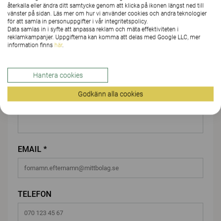
återkalla eller ändra ditt samtycke genom att klicka på ikonen längst ned till
FÖRNAMN *
vänster på sidan. Läs mer om hur vi använder cookies och andra teknologier
för att samla in personuppgifter i vår integritetspolicy.
Data samlas in i syfte att anpassa reklam och mäta effektiviteten i
reklamkampanjer. Uppgifterna kan komma att delas med Google LLC, mer
information finns
här
.
EFTERNAMN *
Hantera cookies
Godkänn alla cookies
FÖRETAG/ORGANISATION*
EMAIL *
TELEFON