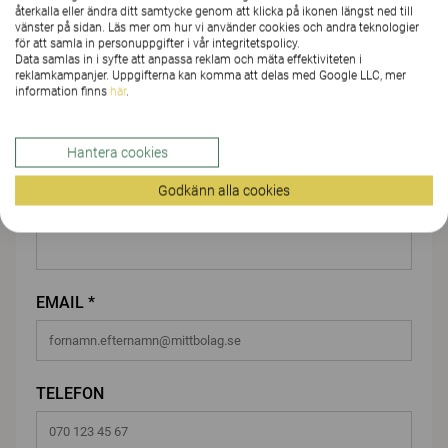
återkalla eller ändra ditt samtycke genom att klicka på ikonen längst ned till
FÖRNAMN *
vänster på sidan. Läs mer om hur vi använder cookies och andra teknologier
för att samla in personuppgifter i vår integritetspolicy.
Data samlas in i syfte att anpassa reklam och mäta effektiviteten i
reklamkampanjer. Uppgifterna kan komma att delas med Google LLC, mer
information finns
här
.
EFTERNAMN *
Hantera cookies
Godkänn alla cookies
FÖRETAG/ORGANISATION*
EMAIL *
TELEFON