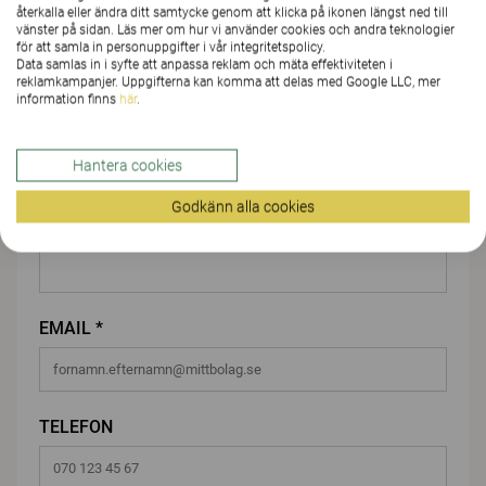
återkalla eller ändra ditt samtycke genom att klicka på ikonen längst ned till
FÖRNAMN *
vänster på sidan. Läs mer om hur vi använder cookies och andra teknologier
för att samla in personuppgifter i vår integritetspolicy.
Data samlas in i syfte att anpassa reklam och mäta effektiviteten i
reklamkampanjer. Uppgifterna kan komma att delas med Google LLC, mer
information finns
här
.
EFTERNAMN *
Hantera cookies
Godkänn alla cookies
FÖRETAG/ORGANISATION*
EMAIL *
TELEFON