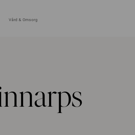
Vård & Omsorg
innarps