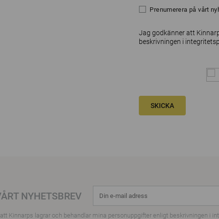
Prenumerera på vårt ny
Jag godkänner att Kinnarp
beskrivningen i
integritets
SKICKA
VÅRT NYHETSBREV
tt Kinnarps lagrar och behandlar mina personuppgifter enligt beskrivningen i
in