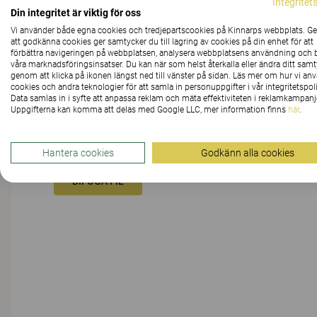
Integritet
Din integritet är viktig för oss
Vi använder både egna cookies och tredjepartscookies på Kinnarps webbplats. 
MEDDELANDE
att godkänna cookies ger samtycker du till lagring av cookies på din enhet för att
förbättra navigeringen på webbplatsen, analysera webbplatsens användning och b
våra marknadsföringsinsatser. Du kan när som helst återkalla eller ändra ditt sam
genom att klicka på ikonen längst ned till vänster på sidan. Läs mer om hur vi an
cookies och andra teknologier för att samla in personuppgifter i vår integritetspoli
Data samlas in i syfte att anpassa reklam och mäta effektiviteten i reklamkampanj
Uppgifterna kan komma att delas med Google LLC, mer information finns
här
.
Hantera cookies
Godkänn alla cookies
BIFOGA FIL