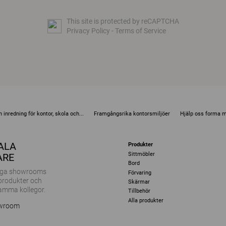
This site is protected by reCAPTCHA
Privacy Policy
-
Terms of Service
 inredning för kontor, skola och...
Framgångsrika kontorsmiljöer
Hjälp oss forma 
KALA
Produkter
Sittmöbler
ARE
Bord
ånga showrooms
Förvaring
 produkter och
Skärmar
amma kollegor.
Tillbehör
Alla produkter
owroom