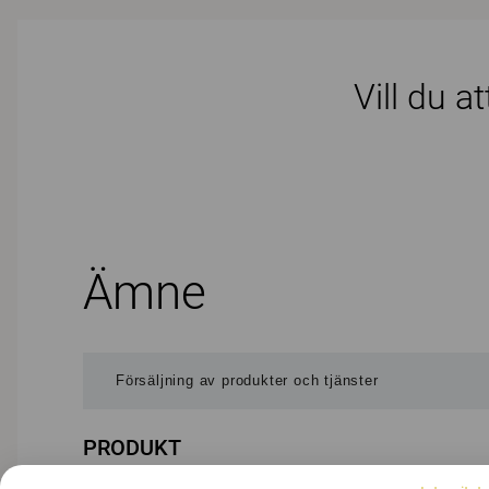
Vill du a
Ämne
PRODUKT