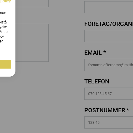
spolicy
Genom
istå i
FÖRETAG/ORGANI
tycke
vänder
cy.
er.
EMAIL *
TELEFON
POSTNUMMER *