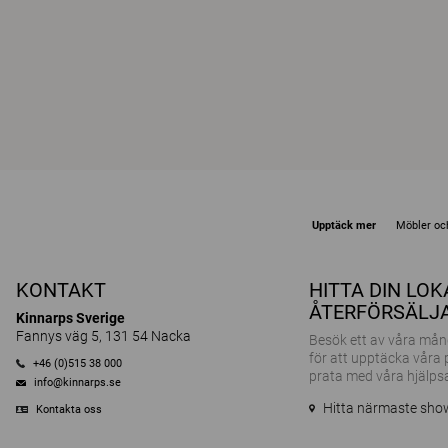
Upptäck mer
Möbler och
KONTAKT
HITTA DIN LO
ÅTERFÖRSÄLJ
Kinnarps Sverige
Fannys väg 5, 131 54 Nacka
Besök ett av våra m
för att upptäcka våra
+46 (0)515 38 000
prata med våra hjälps
info@kinnarps.se
Hitta närmaste sh
Kontakta oss