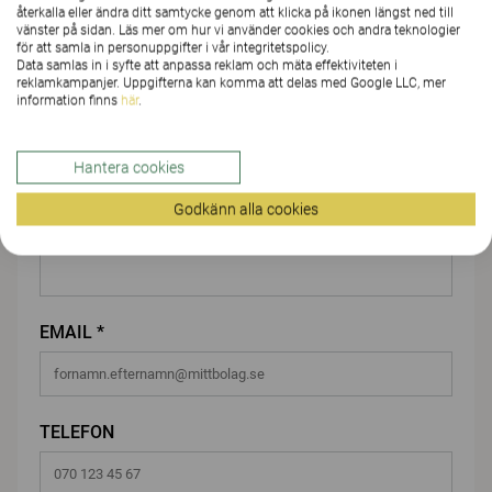
återkalla eller ändra ditt samtycke genom att klicka på ikonen längst ned till
FÖRNAMN *
vänster på sidan. Läs mer om hur vi använder cookies och andra teknologier
för att samla in personuppgifter i vår integritetspolicy.
Data samlas in i syfte att anpassa reklam och mäta effektiviteten i
reklamkampanjer. Uppgifterna kan komma att delas med Google LLC, mer
information finns
här
.
EFTERNAMN *
Hantera cookies
Godkänn alla cookies
FÖRETAG/ORGANISATION*
EMAIL *
TELEFON