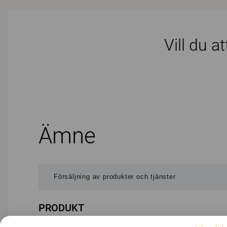
Vill du a
Ämne
PRODUKT