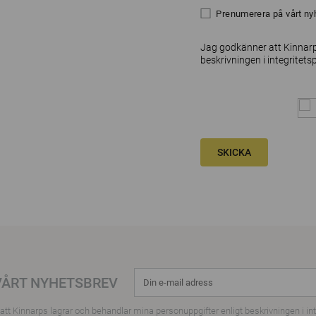
Prenumerera på vårt ny
Jag godkänner att Kinnarp
beskrivningen i
integritets
SKICKA
VÅRT NYHETSBREV
tt Kinnarps lagrar och behandlar mina personuppgifter enligt beskrivningen i
in