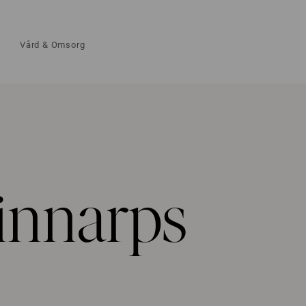
Vård & Omsorg
innarps