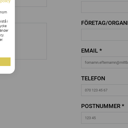
spolicy
Genom
istå i
FÖRETAG/ORGANI
tycke
vänder
cy.
er.
EMAIL *
TELEFON
POSTNUMMER *