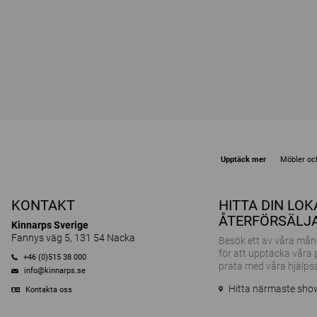
Upptäck mer
Möbler och
KONTAKT
HITTA DIN LO
ÅTERFÖRSÄLJ
Kinnarps Sverige
Fannys väg 5, 131 54 Nacka
Besök ett av våra m
för att upptäcka våra
+46 (0)515 38 000
prata med våra hjälps
info@kinnarps.se
Hitta närmaste sh
Kontakta oss