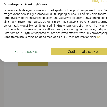
Integritet
Din integritet är viktig för oss
Vi använder både egna cookies och tredjepartscookies på Kinnarps webbplats. 
MEDDELANDE
att godkänna cookies ger samtycker du till lagring av cookies på din enhet för att
förbättra navigeringen på webbplatsen, analysera webbplatsens användning och b
våra marknadsföringsinsatser. Du kan när som helst återkalla eller ändra ditt sam
genom att klicka på ikonen längst ned till vänster på sidan. Läs mer om hur vi an
cookies och andra teknologier för att samla in personuppgifter i vår integritetspoli
Data samlas in i syfte att anpassa reklam och mäta effektiviteten i reklamkampanj
Uppgifterna kan komma att delas med Google LLC, mer information finns
här
.
Hantera cookies
Godkänn alla cookies
BIFOGA FIL