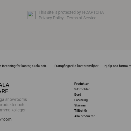
This site is protected by reCAPTCHA
Privacy Policy
-
Terms of Service
 inredning för kontor, skola och...
Framgångsrika kontorsmiljöer
Hjälp oss forma 
KALA
Produkter
Sittmöbler
ARE
Bord
ånga showrooms
Förvaring
 produkter och
Skärmar
amma kollegor.
Tillbehör
Alla produkter
owroom