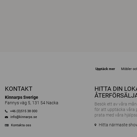
Upptäck mer
Möbler och
KONTAKT
HITTA DIN LO
ÅTERFÖRSÄLJ
Kinnarps Sverige
Fannys väg 5, 131 54 Nacka
Besök ett av våra m
för att upptäcka våra
+46 (0)515 38 000
prata med våra hjälps
info@kinnarps.se
Hitta närmaste sh
Kontakta oss