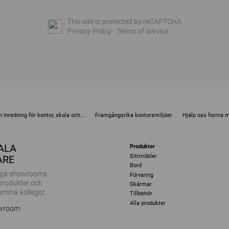
This site is protected by reCAPTCHA
Privacy Policy
-
Terms of Service
 inredning för kontor, skola och...
Framgångsrika kontorsmiljöer
Hjälp oss forma 
KALA
Produkter
Sittmöbler
ARE
Bord
ånga showrooms
Förvaring
 produkter och
Skärmar
amma kollegor.
Tillbehör
Alla produkter
owroom