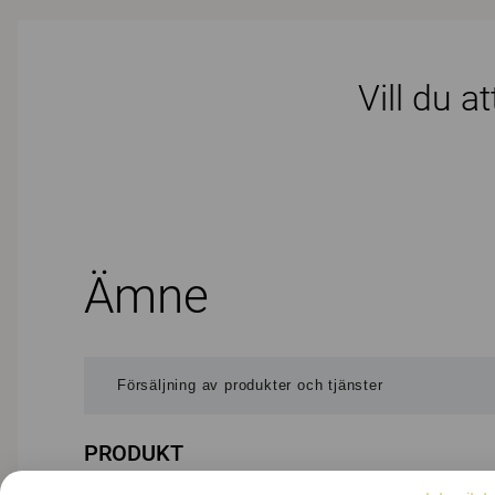
Vill du a
Ämne
PRODUKT