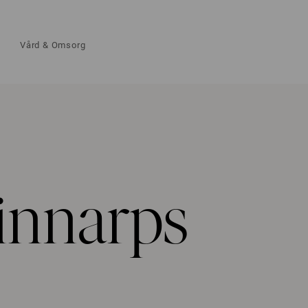
Vård & Omsorg
innarps