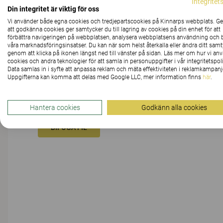
Integritet
Din integritet är viktig för oss
Vi använder både egna cookies och tredjepartscookies på Kinnarps webbplats. 
MEDDELANDE
att godkänna cookies ger samtycker du till lagring av cookies på din enhet för att
förbättra navigeringen på webbplatsen, analysera webbplatsens användning och b
våra marknadsföringsinsatser. Du kan när som helst återkalla eller ändra ditt sam
genom att klicka på ikonen längst ned till vänster på sidan. Läs mer om hur vi an
cookies och andra teknologier för att samla in personuppgifter i vår integritetspoli
Data samlas in i syfte att anpassa reklam och mäta effektiviteten i reklamkampanj
Uppgifterna kan komma att delas med Google LLC, mer information finns
här
.
Hantera cookies
Godkänn alla cookies
BIFOGA FIL