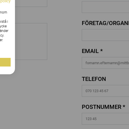
spolicy
Genom
istå i
FÖRETAG/ORGANI
tycke
vänder
cy.
er.
EMAIL *
TELEFON
POSTNUMMER *