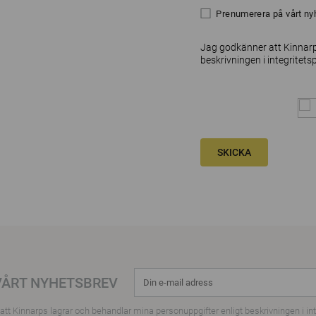
Prenumerera på vårt ny
Jag godkänner att Kinnarp
beskrivningen i
integritets
SKICKA
VÅRT NYHETSBREV
tt Kinnarps lagrar och behandlar mina personuppgifter enligt beskrivningen i
in