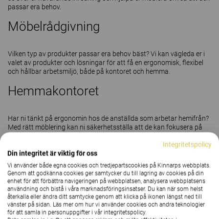
passar era behov.
Möbelrådgivning
Vilken typ av produkter passar era behov bäst? Vi kan vägleda er i
valet av produkter och lösningar för att få en ergonomisk, flexibel
och hållbar arbetsmiljö, både på kontoret och hemma.
Hemmakontoret
Har ni tänkt på ergonomin hos de anställda som arbetar hemifrån?
Med rätt möblering kan ni säker­hetsställa att de kan fokusera på
arbetet och vara hälsosamma. Vårt Express-sortiment, med snabb
Integritetspolicy
leverans, är utvalda produkter som passar bra till hemmakontoret.
Din integritet är viktig för oss
Vi kan hjälpa dig skräddarsy en lösning för ditt företag.
Vi använder både egna cookies och tredjepartscookies på Kinnarps webbplats.
Genom att godkänna cookies ger samtycker du till lagring av cookies på din
enhet för att förbättra navigeringen på webbplatsen, analysera webbplatsens
användning och bistå i våra marknadsföringsinsatser. Du kan när som helst
återkalla eller ändra ditt samtycke genom att klicka på ikonen längst ned till
vänster på sidan. Läs mer om hur vi använder cookies och andra teknologier
för att samla in personuppgifter i vår integritetspolicy.