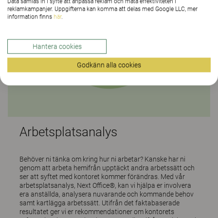
Data samlas in i syfte att anpassa reklam och mäta effektiviteten i
reklamkampanjer. Uppgifterna kan komma att delas med Google LLC, mer
information finns
här
.
Hantera cookies
Godkänn alla cookies
Arbetsplatsanalys
Behöver ni tänka om kring hur ni arbetar? Kanske har ni
genom att arbeta hemifrån upptäckt andra arbetssätt och
ser att syftet med kontoret kommer förändras. Med vår
arbetsplatsanalys, Next Office®, kan vi hjälpa er involvera
era anställda, analysera nuvarande och kommande behov
samt kartlägga arbetssätt. Utifrån det faktabaserade
resultatet ger vi er rekommendationer om kontorets