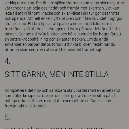
verklig utmaning. Det är inte själva skärmen som är problemet, utan
vår tendens att böja oss nedåt och framåt mot skärmen. Det kan
leda till att vi får ont i nacke och axlar vilket i sin tur gör oss trötta
och spända. Att helt enkelt lyfta blicken och hålla huvudet högt gör
stor skillnad. Ett bra tips är att placera en separat bildskärm
framför dig så att du blir tvungen att lyfta på huvudet för att titta
på den. Genom att lyfta blicken och hålla huvudet lite högre får du
en bättre kroppshållning och avlastar nacken. Om du ändå
använder en bärbar dator, försök att rikta blicken nedåt när du
tittar på skärmen, men utan att ha huvudet framåtböjt.
4.
SITT GÄRNA, MEN INTE STILLA
Komplettera det höj- och sänkbara skrivbordet med en
arbetsstol
som följer kroppens rörelser
och som gör att du kan sitta på så
många olika sätt som möjligt (till exempel stolen Capella som
främjar aktivt sittande).
5.