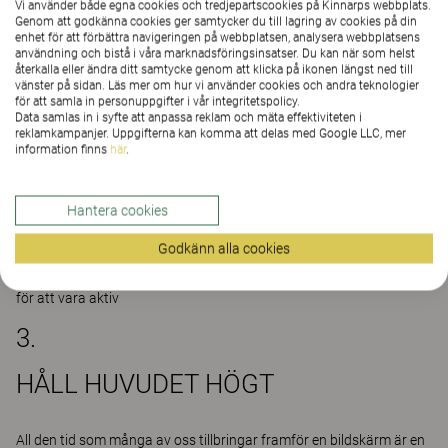
Vi använder både egna cookies och tredjepartscookies på Kinnarps webbplats.
arbetsbord på kontoret är en bra början på ett mer rörligt och
Genom att godkänna cookies ger samtycker du till lagring av cookies på din
hälsosamt liv.
enhet för att förbättra navigeringen på webbplatsen, analysera webbplatsens
användning och bistå i våra marknadsföringsinsatser. Du kan när som helst
återkalla eller ändra ditt samtycke genom att klicka på ikonen längst ned till
vänster på sidan. Läs mer om hur vi använder cookies och andra teknologier
2.
för att samla in personuppgifter i vår integritetspolicy.
Data samlas in i syfte att anpassa reklam och mäta effektiviteten i
reklamkampanjer. Uppgifterna kan komma att delas med Google LLC, mer
TA EN AKTIV PAUS
information finns
här
.
Ta en aktiv paus då och då – lätt muskelbelastning sätter igång
Hantera cookies
massor av positiva processer i kroppen. Att ta en paus är inte
samma sak som passiv vila. Tvärtom. När du rör på dig använder
Godkänn alla cookies
du dina muskler, och just detta är startskottet för många positiva
händelser i kroppen. Gör detta varenda timme. Inte för att vila, utan
för att vara aktiv
3.
HÅLL HUVUDET HÖGT
All den tid som många av oss tillbringar framför en bildskärm är en