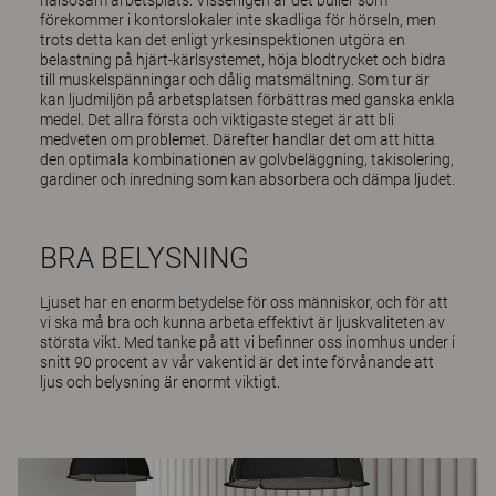
hälsosam arbetsplats. Visserligen är det buller som
förekommer i kontorslokaler inte skadliga för hörseln, men
trots detta kan det enligt yrkesinspektionen utgöra en
belastning på hjärt-kärlsystemet, höja blodtrycket och bidra
till muskelspänningar och dålig matsmältning. Som tur är
kan ljudmiljön på arbetsplatsen förbättras med ganska enkla
medel. Det allra första och viktigaste steget är att bli
medveten om problemet. Därefter handlar det om att hitta
den optimala kombinationen av golvbeläggning, takisolering,
gardiner och inredning som kan absorbera och dämpa ljudet.
BRA BELYSNING
Ljuset har en enorm betydelse för oss människor, och för att
vi ska må bra och kunna arbeta effektivt är ljuskvaliteten av
största vikt. Med tanke på att vi befinner oss inomhus under i
snitt 90 procent av vår vakentid är det inte förvånande att
ljus och belysning är enormt viktigt.