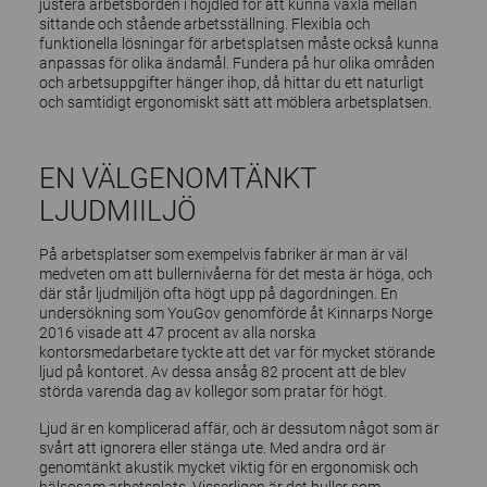
justera arbetsborden i höjdled för att kunna växla mellan
sittande och stående arbetsställning. Flexibla och
funktionella lösningar för arbetsplatsen måste också kunna
anpassas för olika ändamål. Fundera på hur olika områden
och arbetsuppgifter hänger ihop, då hittar du ett naturligt
och samtidigt ergonomiskt sätt att möblera arbetsplatsen.
EN VÄLGENOMTÄNKT
LJUDMIILJÖ
På arbetsplatser som exempelvis fabriker är man är väl
medveten om att bullernivåerna för det mesta är höga, och
där står ljudmiljön ofta högt upp på dagordningen. En
undersökning som YouGov genomförde åt Kinnarps Norge
2016 visade att 47 procent av alla norska
kontorsmedarbetare tyckte att det var för mycket störande
ljud på kontoret. Av dessa ansåg 82 procent att de blev
störda varenda dag av kollegor som pratar för högt.
Ljud är en komplicerad affär, och är dessutom något som är
svårt att ignorera eller stänga ute. Med andra ord är
genomtänkt akustik mycket viktig för en ergonomisk och