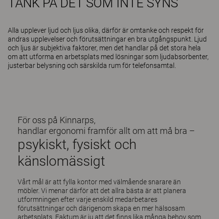
TÄNK PÅ DET SOM INTE SYNS
Alla upplever ljud och ljus olika, därför är omtanke och respekt för
andras upplevelser och förutsättningar en bra utgångspunkt. Ljud
och ljus är subjektiva faktorer, men det handlar på det stora hela
om att utforma en arbetsplats med lösningar som ljudabsorbenter,
justerbar belysning och särskilda rum för telefonsamtal.
För oss på Kinnarps,
handlar ergonomi framför allt om att må bra –
psykiskt, fysiskt och
känslomässigt
Vårt mål är att fylla kontor med välmående snarare än
möbler. Vi menar därför att det allra bästa är att planera
utformningen efter varje enskild medarbetares
förutsättningar och därigenom skapa en mer hälsosam
arbetsplats. Faktum är ju att det finns lika många behov som