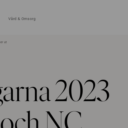
Vård & Omsorg
er ut
arna 2023
 och NC