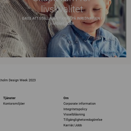
livskvalitet
DAGS ATT STÄLLA RÄTT KRAV PÅ INREDNINGEN I
VÅRDMILJÖER
ckholm Design Week 2023
Tjänster
Om
Kontorsmiljöer
Corporate information
Integritetspolicy
Visselblåsning
Tillgänglighetsredogörelse
Karriär/Jobb