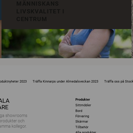
MÄNNISKANS
LIVSKVALITET I
CENTRUM
oduktnyheter 2023
Träffa Kinnarps under Almedalsveckan 2023
Träffa oss på Sto
KALA
Produkter
Sittmöbler
ARE
Bord
ånga showrooms
Förvaring
 produkter och
Skärmar
amma kollegor.
Tillbehör
Alla produkter