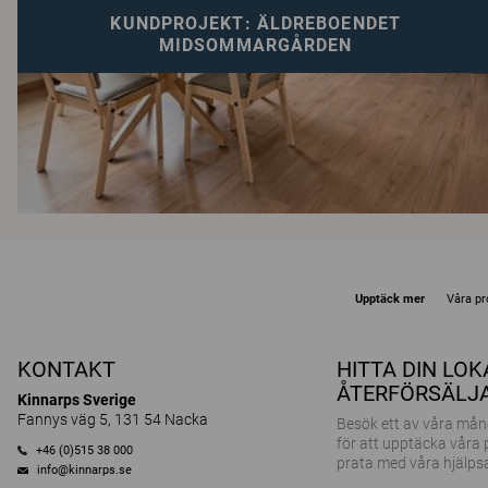
KUNDPROJEKT: ÄLDREBOENDET
MIDSOMMARGÅRDEN
Upptäck mer
Våra pr
KONTAKT
HITTA DIN LO
ÅTERFÖRSÄLJ
Kinnarps Sverige
Fannys väg 5, 131 54 Nacka
Besök ett av våra m
för att upptäcka våra
+46 (0)515 38 000
prata med våra hjälps
info@kinnarps.se