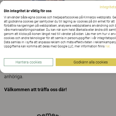
Integritet
Din integritet är viktig för oss
Vi använder både egna cookies och tredjepartscookies på Kinnarps webbplats. 
att godkänna cookies ger samtycker du till lagring av cookies på din enhet för att
Demensdagarna erbjuder varje år en möjlighet att tvärpr
förbättra navigeringen på webbplatsen, analysera webbplatsens användning och b
våra marknadsföringsinsatser. Du kan när som helst återkalla eller ändra ditt sam
inom området kognitiv svikt och demens.
genom att klicka på ikonen längst ned till vänster på sidan. Läs mer om hur vi an
cookies och andra teknologier för att samla in personuppgifter i vår integritetspoli
Data samlas in i syfte att anpassa reklam och mäta effektiviteten i reklamkampanj
Vård- och omsorgsmiljöer för li
Uppgifterna kan komma att delas med Google LLC, mer information finns
här
.
Hantera cookies
Godkänn alla cookies
Vi finns på plats för att visa inkluderande inredningslö
individens behov och krav är i centrum och som underl
anhöriga.
Välkommen att träffa oss där!