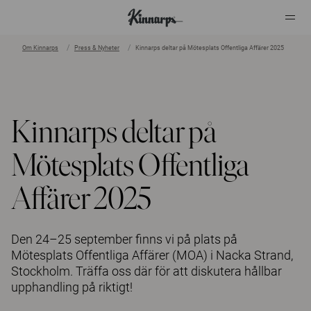
Om Kinnarps
Press & Nyheter
Kinnarps deltar på Mötesplats Offentliga Affärer 2025
?
?
Kinnarps deltar på
Mötesplats Offentliga
Affärer 2025
Den 24–25 september finns vi på plats på
Mötesplats Offentliga Affärer (MOA) i Nacka Strand,
Stockholm. Träffa oss där för att diskutera hållbar
upphandling på riktigt!