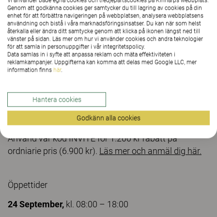
Vi använder både egna cookies och tredjepartscookies på Kinnarps webbplats.
hållbara inredningslösningar med långsiktigt värde!
Genom att godkänna cookies ger samtycker du till lagring av cookies på din
Träffa oss i konferensens utställningsyta och låt oss
enhet för att förbättra navigeringen på webbplatsen, analysera webbplatsens
användning och bistå i våra marknadsföringsinsatser. Du kan när som helst
prata mer om hur vi tillsammans skapar god
återkalla eller ändra ditt samtycke genom att klicka på ikonen längst ned till
vänster på sidan. Läs mer om hur vi använder cookies och andra teknologier
totalekonomi och långsiktigt värde i offentlig
för att samla in personuppgifter i vår integritetspolicy.
upphandling.
Data samlas in i syfte att anpassa reklam och mäta effektiviteten i
reklamkampanjer. Uppgifterna kan komma att delas med Google LLC, mer
information finns
här
.
MOA är en mötesplats för alla som arbetar med
inköp och upphandling inom offentlig sektor, där
Hantera cookies
leverantörer och upphandlare kan utbyta
Godkänn alla cookies
erfarenheter och hitta nya lösningar tillsammans.
Använd vår kod INVITE för 1.200 kr rabatt på
ordniarie pris (6.900 kr).
Läs mer och anmäl dig här.
Öppettider
24 September,
kl. 08:00 – 18:00