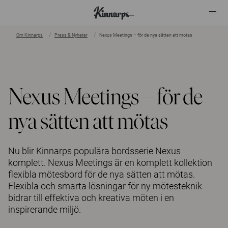
Om Kinnarps
Press & Nyheter
Nexus Meetings – för de nya sätten att mötas
?
?
Nexus Meetings – för de
nya sätten att mötas
Nu blir Kinnarps populära bordsserie Nexus
komplett. Nexus Meetings är en komplett kollektion
flexibla mötesbord för de nya sätten att mötas.
Flexibla och smarta lösningar för ny mötesteknik
bidrar till effektiva och kreativa möten i en
inspirerande miljö.