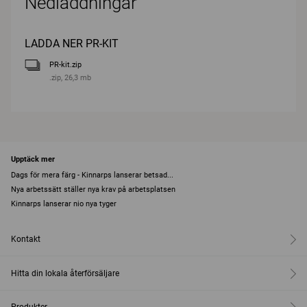
Nedladdningar
LADDA NER PR-KIT
PR-kit.zip
.zip, 26,3 mb
Upptäck mer
Dags för mera färg - Kinnarps lanserar betsad...
Nya arbetssätt ställer nya krav på arbetsplatsen
Kinnarps lanserar nio nya tyger
Kontakt
Hitta din lokala återförsäljare