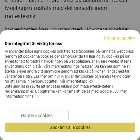
Meetings utrustats med det senaste inom
mötesteknik.
Mötesborden kan utrustas med utbytbara moduler
för kommunikation och nätverk, vilket gör det enkelt
Integritetspolicy
Din integritet är viktig för oss
att uppdatera i takt med den tekniska utvecklingen
Vi använder både egna cookies och tredjepartscookies på Kinnarps webbplats.
och organisationens behov.
Genom att godkänna cookies ger samtycker du till lagring av cookies på din
enhet för att förbättra navigeringen på webbplatsen, analysera webbplatsens
Avsikten är att Nexus Meetings ska vara en hållbar
användning och bistå i våra marknadsföringsinsatser. Du kan när som helst
återkalla eller ändra ditt samtycke genom att klicka på ikonen längst ned till
investering ur alla aspekter. Produktserien är
vänster på sidan. Läs mer om hur vi använder cookies och andra teknologier
för att samla in personuppgifter i vår integritetspolicy.
utvecklad inom ramarna för Kinnarps
Data samlas in i syfte att anpassa reklam och mäta effektiviteten i
hållbarhetsinitiativ The Better Effect med högt ställda
reklamkampanjer. Uppgifterna kan komma att delas med Google LLC, mer
information finns
här
.
krav på råvaror och resurser, klimat, rena material,
socialt ansvar, återbruk och ergonomi. Produkterna
innehåller en hög andel certifierad träråvara och
Hantera cookies
bidrar till hälsosamma arbetsmiljöer utan onödiga
Godkänn alla cookies
kemikalier.