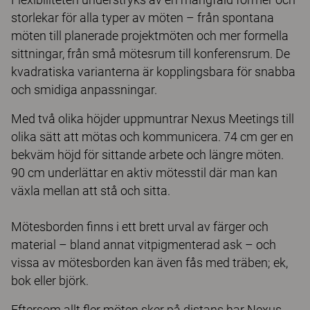
storlekar för alla typer av möten – från spontana
möten till planerade projektmöten och mer formella
sittningar, från små mötesrum till konferensrum. De
kvadratiska varianterna är kopplingsbara för snabba
och smidiga anpassningar.
Med två olika höjder uppmuntrar Nexus Meetings till
olika sätt att mötas och kommunicera. 74 cm ger en
bekväm höjd för sittande arbete och längre möten.
90 cm underlättar en aktiv mötesstil där man kan
växla mellan att stå och sitta.
Mötesborden finns i ett brett urval av färger och
material – bland annat vitpigmenterad ask – och
vissa av mötesborden kan även fås med träben; ek,
bok eller björk.
Eftersom allt fler möten sker på distans har Nexus