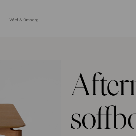
Vård & Omsorg
Afte
soffb