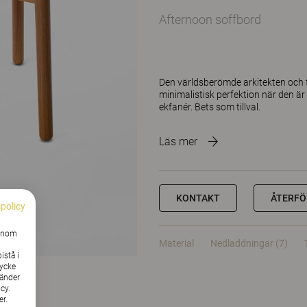
Afternoon soffbord
Den världsberömde arkitekten och 
minimalistisk perfektion när den ä
ekfanér. Bets som tillval.
Läs mer
KONTAKT
ÅTERFÖ
spolicy
Genom
Material
Nedladdningar (7)
istå i
tycke
vänder
cy.
er.