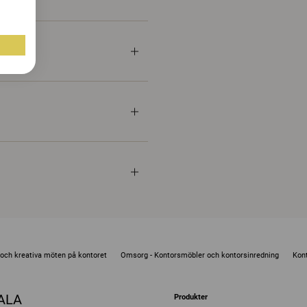
e och kreativa möten på kontoret
Omsorg - Kontorsmöbler och kontorsinredning
Kont
KALA
Produkter