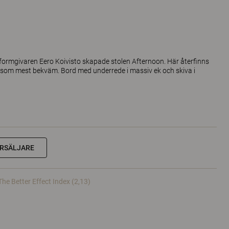
formgivaren Eero Koivisto skapade stolen Afternoon. Här återfinns
r som mest bekväm. Bord med underrede i massiv ek och skiva i
RSÄLJARE
The Better Effect Index (2,13)