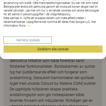
Etage
användning och bistå i våra marknadsföringsinsatser. Du kan när som helst
återkalla eller ändra ditt samtycke genom att klicka på ikonen längst ned till
vänster på sidan. Läs mer om hur vi använder cookies och andra teknologier
för att samla in personuppgifter i vår integritetspolicy.
Mötesbordet Etage har ett mjukt formspråk och
Data samlas in i syfte att anpassa reklam och mäta effektiviteten i
erbjuder innovativa möjligheter till förändring. På
reklamkampanjer. Uppgifterna kan komma att delas med Google LLC, mer
information finns
här
.
högskolan och universitetet blir bordet den
självklara samlingspunkten, i kontorslandskapet en
inspirerande mötesyta och på flygplatsen en
Hantera cookies
praktisk touch down för både arbete och laddning
av mobilen. Bordet finns i flera storlekar, höjder och
Godkänn alla cookies
utföranden och går att komplettera med en mängd
dekorativa tillbehör som både förenklar samt
förstärker funktionaliteten. Bordsskärmen av quiltat
tyg har ljuddämpande effekt och fungerar som
avskärmning. Dessutom harmoniserar det quiltade
tyget med utvalda Colours by Materia (CbM) kulörer.
De upphöjda hyllplanen skapar praktiska
avställningsytor som gör mötesplatsen både
levande, trivsam och inbjudande. Rörbågen ger en