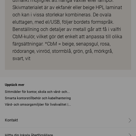
utmärkt möjlighet att hänga växter eller lampor.
Skivmaterialet är av ekfanér eller beige HPL laminat
och kan i vissa storlekar kombineras. De ovala
eluttagen, med el/USB, följer bordets formspråk.
Benställning och detaljer av metall går att få i valfri
CbM-kulör, vilket gör det enkelt att anpassa till olika
färgsättningar. *CbM = beige, senapsgul, rosa,
rödorange, vinröd, stormblå, grön, grå, mörkgrå,
svart, vit
Upptäck mer
Sittmöbler för kontor, skola och vård- och...
Smarta kontorstillbehör och kabelhantering
Vård- och omsorgsmiljöer för livskvalitet |...
Kontakt
Hitta din lokala återförsäljare