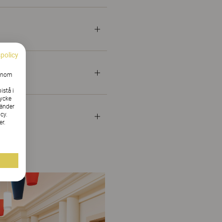
spolicy
Genom
istå i
tycke
vänder
cy.
er.