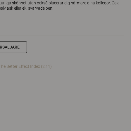
turliga skönhet utan också placerar dig närmare dina kollegor. Oak
ssiv ask eller ek, svarvade ben.
RSÄLJARE
The Better Effect Index (2,11)