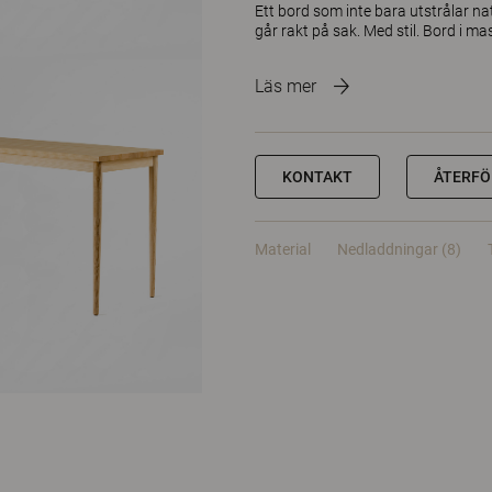
Ett bord som inte bara utstrålar na
går rakt på sak. Med stil. Bord i ma
Läs mer
KONTAKT
ÅTERFÖ
Material
Nedladdningar (8)