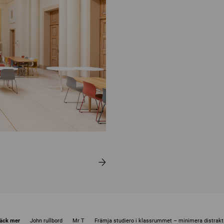
äck mer
John rullbord
Mr T
Främja studiero i klassrummet – minimera distrakt