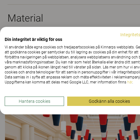
Material
Integritet
Din integritet är viktig för oss
Nedladdningar (
8
)
Vi använder både egna cookies och tredjepartscookies på Kinnarps webbplats. 
att godkänna cookies ger samtycker du till lagring av cookies på din enhet för att
förbättra navigeringen på webbplatsen, analysera webbplatsens användning och b
våra marknadsföringsinsatser. Du kan när som helst återkalla eller ändra ditt sam
genom att klicka på ikonen längst ned till vänster på sidan. Läs mer om hur vi an
The Better Effect Index (2,11)
cookies och andra teknologier för att samla in personuppgifter i vår integritetspoli
Data samlas in i syfte att anpassa reklam och mäta effektiviteten i reklamkampanj
Uppgifterna kan komma att delas med Google LLC, mer information finns
här
.
Kundprojekt
Hantera cookies
Godkänn alla cookies