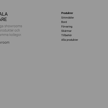
KALA
Produkter
Sittmöbler
ARE
Bord
ånga showrooms
Förvaring
 produkter och
Skärmar
amma kollegor.
Tillbehör
Alla produkter
owroom