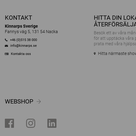
KONTAKT
HITTA DIN LO
ÅTERFÖRSÄLJ
Kinnarps Sverige
Fannys väg 5, 131 54 Nacka
Besök ett av våra m
för att upptäcka våra
+46 (0)515 38 000
prata med våra hjälps
info@kinnarps.se
Hitta närmaste sh
Kontakta oss
WEBSHOP