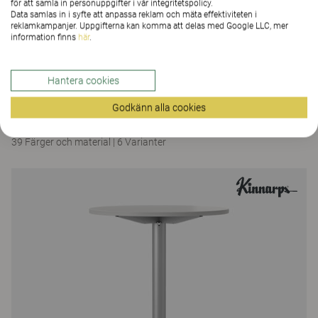
för att samla in personuppgifter i vår integritetspolicy.
Data samlas in i syfte att anpassa reklam och mäta effektiviteten i
reklamkampanjer. Uppgifterna kan komma att delas med Google LLC, mer
information finns
här
.
Hantera cookies
Oberon
Godkänn alla cookies
Oberon konferensbord, pelarben 74
39 Färger och material
|
6 Varianter