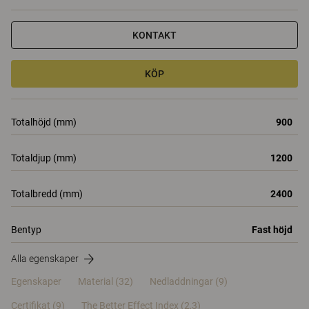
KONTAKT
KÖP
Totalhöjd (mm)
900
Totaldjup (mm)
1200
Totalbredd (mm)
2400
Bentyp
Fast höjd
Alla egenskaper
Egenskaper
Material
(32)
Nedladdningar (9)
Certifikat (
9
)
The Better Effect Index (2,3)