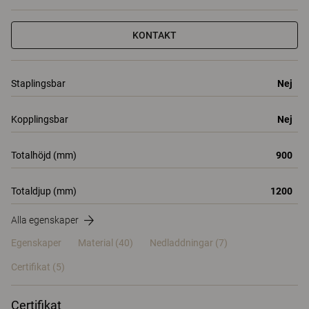
KONTAKT
Staplingsbar
Nej
Kopplingsbar
Nej
Totalhöjd (mm)
900
Totaldjup (mm)
1200
Alla egenskaper
Egenskaper
Material
(40)
Nedladdningar (7)
Certifikat (
5
)
Certifikat