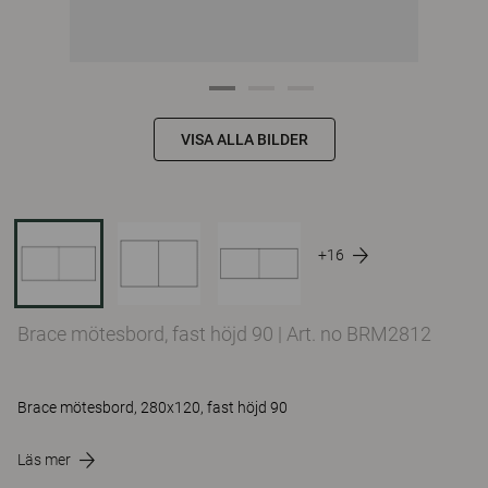
VISA ALLA BILDER
+16
Brace mötesbord, fast höjd 90
|
Art. no BRM2812
Brace mötesbord, 280x120, fast höjd 90
Läs mer