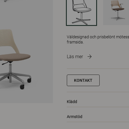
Väldesignad och prisbelönt mötesst
framsida.
Läs mer
KONTAKT
Klädd
Armstöd