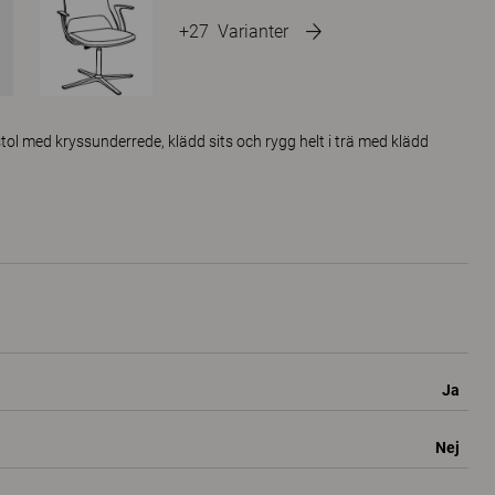
+27
Varianter
ol med kryssunderrede, klädd sits och rygg helt i trä med klädd
Ja
Nej