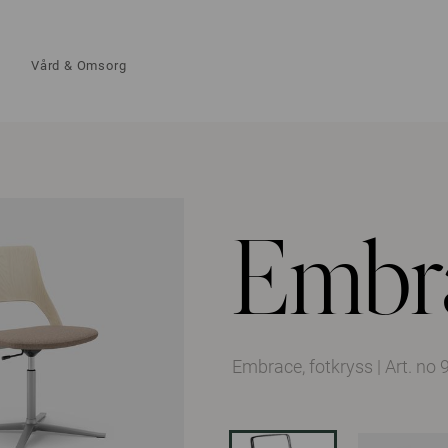
Vård & Omsorg
Embr
Embrace, fotkryss
|
Art. n