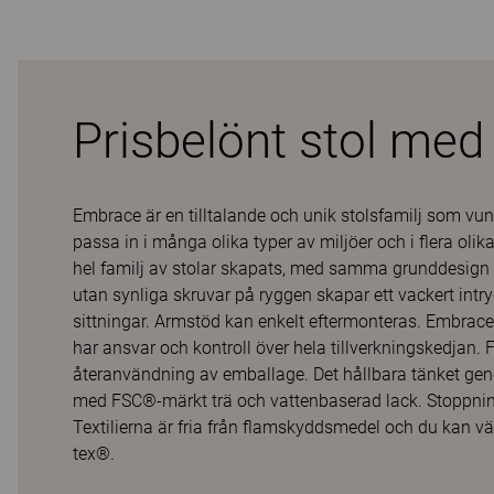
Prisbelönt stol me
Embrace är en tilltalande och unik stolsfamilj som vunn
passa in i många olika typer av miljöer och i flera o
hel familj av stolar skapats, med samma grunddesign m
utan synliga skruvar på ryggen skapar ett vackert int
sittningar. Armstöd kan enkelt eftermonteras. Embrace 
har ansvar och kontroll över hela tillverkningskedjan. 
återanvändning av emballage. Det hållbara tänket geno
med FSC®-märkt trä och vattenbaserad lack. Stoppninge
Textilierna är fria från flamskyddsmedel och du kan v
tex®.