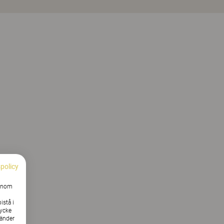
spolicy
Genom
istå i
tycke
vänder