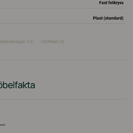
Fast fotkryss
Plast (standard)
edladdningar (13)
Certifikat (
3
)