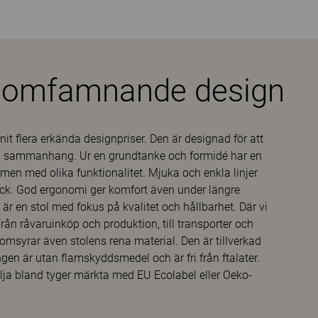
d omfamnande design
it flera erkända designpriser. Den är designad för att
lika sammanhang. Ur en grundtanke och formidé har en
en med olika funktionalitet. Mjuka och enkla linjer
ryck. God ergonomi ger komfort även under längre
är en stol med fokus på kvalitet och hållbarhet. Där vi
Från råvaruinköp och produktion, till transporter och
msyrar även stolens rena material. Den är tillverkad
n är utan flamskyddsmedel och är fri från ftalater.
älja bland tyger märkta med EU Ecolabel eller Oeko-