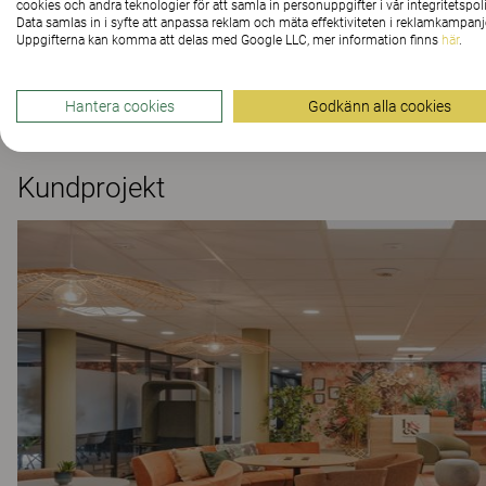
cookies och andra teknologier för att samla in personuppgifter i vår integritetspoli
Embrace
Data samlas in i syfte att anpassa reklam och mäta effektiviteten i reklamkampanj
Uppgifterna kan komma att delas med Google LLC, mer information finns
här
.
Embrace barstol
223 Färger och material
|
8 Varianter
Hantera cookies
Godkänn alla cookies
Kundprojekt