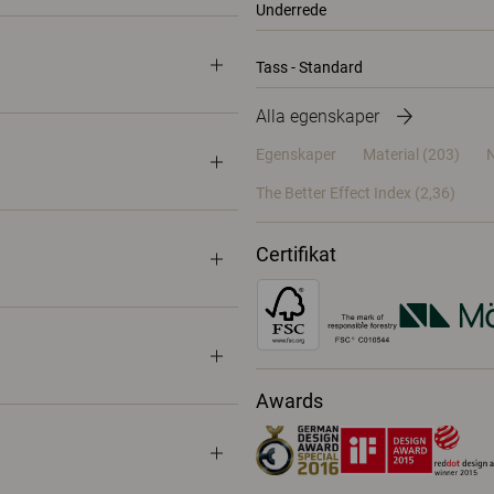
Underrede
Tass - Standard
Alla egenskaper
Egenskaper
Material
(203)
N
The Better Effect Index (2,36)
Certifikat
Awards