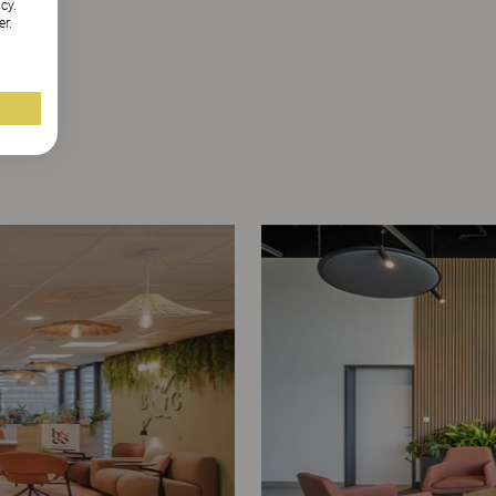
cy.
er.