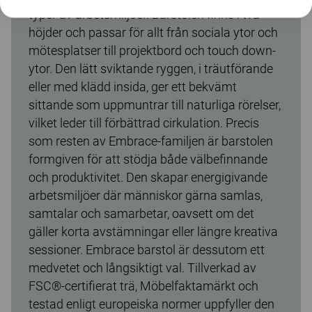
typer av arbetsmiljöer. Barstolen finns i två
höjder och passar för allt från sociala ytor och
mötesplatser till projektbord och touch down-
ytor. Den lätt sviktande ryggen, i träutförande
eller med klädd insida, ger ett bekvämt
sittande som uppmuntrar till naturliga rörelser,
vilket leder till förbättrad cirkulation. Precis
som resten av Embrace-familjen är barstolen
formgiven för att stödja både välbefinnande
och produktivitet. Den skapar energigivande
arbetsmiljöer där människor gärna samlas,
samtalar och samarbetar, oavsett om det
gäller korta avstämningar eller längre kreativa
sessioner. Embrace barstol är dessutom ett
medvetet och långsiktigt val. Tillverkad av
FSC®-certifierat trä, Möbelfaktamärkt och
testad enligt europeiska normer uppfyller den