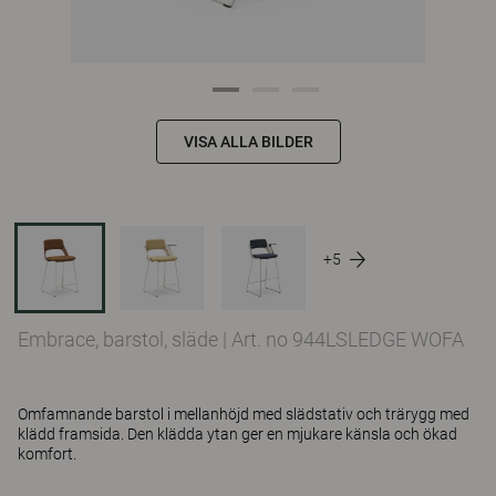
VISA ALLA BILDER
+5
Embrace, barstol, släde
|
Art. no 944LSLEDGE WOFA
Omfamnande barstol i mellanhöjd med slädstativ och trärygg med
klädd framsida. Den klädda ytan ger en mjukare känsla och ökad
komfort.