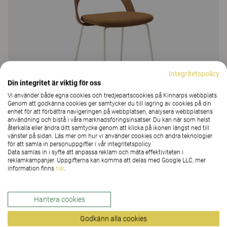
Integritetspolicy
Din integritet är viktig för oss
Vi använder både egna cookies och tredjepartscookies på Kinnarps webbplats.
Genom att godkänna cookies ger samtycker du till lagring av cookies på din
enhet för att förbättra navigeringen på webbplatsen, analysera webbplatsens
användning och bistå i våra marknadsföringsinsatser. Du kan när som helst
återkalla eller ändra ditt samtycke genom att klicka på ikonen längst ned till
vänster på sidan. Läs mer om hur vi använder cookies och andra teknologier
för att samla in personuppgifter i vår integritetspolicy.
Data samlas in i syfte att anpassa reklam och mäta effektiviteten i
reklamkampanjer. Uppgifterna kan komma att delas med Google LLC, mer
Embrace, barstol, släde
information finns
här
.
Barstol som är en del av stolsfamiljen
Embrace. Med sina mjuka linjer och den
Hantera cookies
karaktäristiska, omfamnande ryggen skapar
Godkänn alla cookies
den en varm och harmonisk känsla i olika