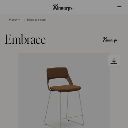
Produkter
Embrace barstol
?
?
Embrace