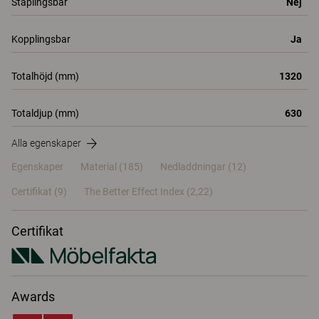
Staplingsbar
Nej
Kopplingsbar
Ja
Totalhöjd (mm)
1320
Totaldjup (mm)
630
Alla egenskaper
Egenskaper
Material
(185)
Nedladdningar (12)
Certifikat (
9
)
The Better Effect Index (2,22)
Certifikat
Awards