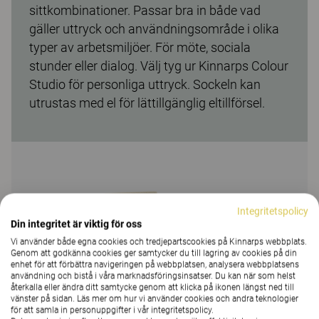
sittkombinationer. Passar bra in både vad
gäller uttryck och användningsområde i olika
typer av arbetsmiljöer. För möte, sociala
stunder eller dialog. Välj tyg ur Kinnarps Colour
Studio för personliga uttryck. Sockeln kan
utrustas med el för lättillgänglig eltillförsel.
Integritetspolicy
Din integritet är viktig för oss
Vi använder både egna cookies och tredjepartscookies på Kinnarps webbplats.
Genom att godkänna cookies ger samtycker du till lagring av cookies på din
enhet för att förbättra navigeringen på webbplatsen, analysera webbplatsens
användning och bistå i våra marknadsföringsinsatser. Du kan när som helst
återkalla eller ändra ditt samtycke genom att klicka på ikonen längst ned till
vänster på sidan. Läs mer om hur vi använder cookies och andra teknologier
för att samla in personuppgifter i vår integritetspolicy.