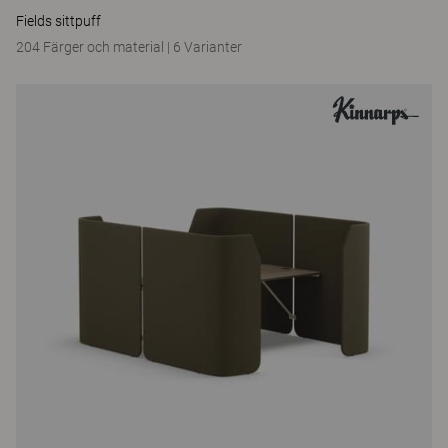
Fields sittpuff
204 Färger och material
|
6 Varianter