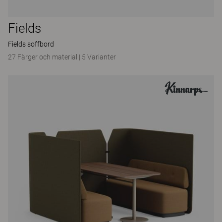
Fields
Fields soffbord
27 Färger och material
|
5 Varianter