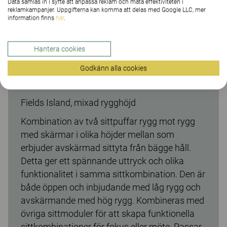
Data samlas in i syfte att anpassa reklam och mäta effektiviteten i
reklamkampanjer. Uppgifterna kan komma att delas med Google LLC, mer
information finns
här
.
Hantera cookies
Godkänn alla cookies
Fields Island, mixad rygghöjd
Kombination av två sittpuffar rygg mot rygg
med skärmar i olika höjder mellan som
erbjuder avskärmad sittyta från bägge håll.
Detta ger ett spännande uttryck och olika
funktionalitet i samma sittkombination. Den är
både öppen och inbjudande med låg rygg och
avskärmande med hög rygg. Kombineras med
övriga sittmoduler för att skapa funktionella
sittkombinationer för fokus eller möte. Passar