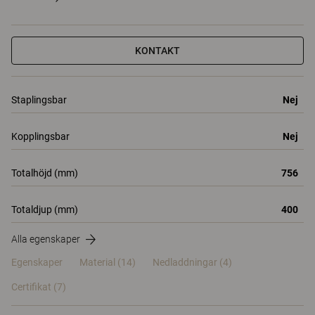
KONTAKT
Staplingsbar
Nej
Kopplingsbar
Nej
Totalhöjd (mm)
756
Totaldjup (mm)
400
Alla egenskaper
Egenskaper
Material
(14)
Nedladdningar (4)
Certifikat (
7
)