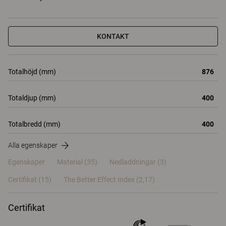
KONTAKT
Totalhöjd (mm)
876
Totaldjup (mm)
400
Totalbredd (mm)
400
Alla egenskaper
Egenskaper
Material
(35)
Nedladdningar (3)
Certifikat (
15
)
The Better Effect Index (2,17)
Certifikat