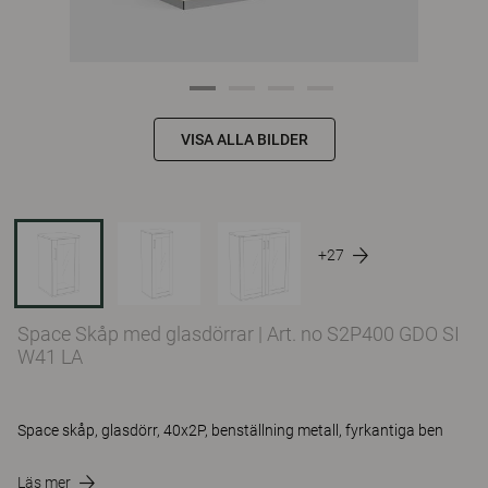
VISA ALLA BILDER
+27
Space Skåp med glasdörrar
|
Art. no S2P400 GDO SI
W41 LA
Space skåp, glasdörr, 40x2P, benställning metall, fyrkantiga ben
Läs mer