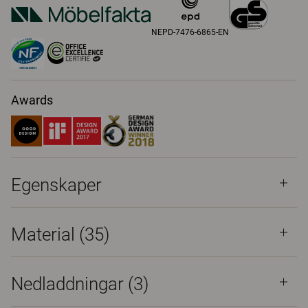
NEPD-7476-6865-EN
Awards
Egenskaper
Material
(35)
Nedladdningar (
3
)