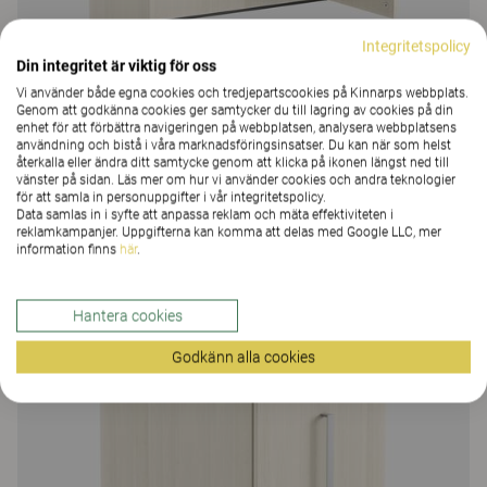
Integritetspolicy
Din integritet är viktig för oss
Vi använder både egna cookies och tredjepartscookies på Kinnarps webbplats.
Genom att godkänna cookies ger samtycker du till lagring av cookies på din
enhet för att förbättra navigeringen på webbplatsen, analysera webbplatsens
Space
användning och bistå i våra marknadsföringsinsatser. Du kan när som helst
återkalla eller ändra ditt samtycke genom att klicka på ikonen längst ned till
vänster på sidan. Läs mer om hur vi använder cookies och andra teknologier
Space Bokhylla
för att samla in personuppgifter i vår integritetspolicy.
48 Färger och material
|
4 Varianter
Data samlas in i syfte att anpassa reklam och mäta effektiviteten i
reklamkampanjer. Uppgifterna kan komma att delas med Google LLC, mer
information finns
här
.
Hantera cookies
Godkänn alla cookies