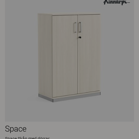
Space
Space Skåp med dörrar