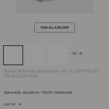
VISA ALLA BILDER
+66
Space Skåp med skjutdörrar
|
Art. no S3P1000 SDI
2SI W52SDI PLBA
Space skåp, skjutdörrar, 100x3P, metallsockel
Läs mer