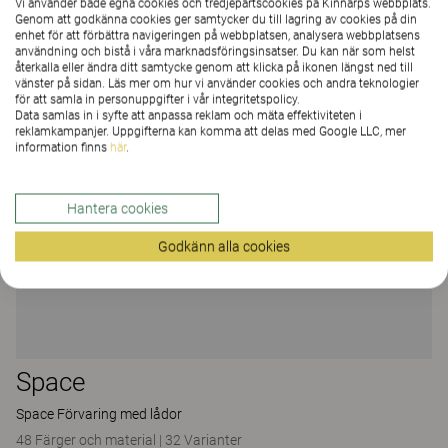
Vi använder både egna cookies och tredjepartscookies på Kinnarps webbplats.
Genom att godkänna cookies ger samtycker du till lagring av cookies på din
enhet för att förbättra navigeringen på webbplatsen, analysera webbplatsens
användning och bistå i våra marknadsföringsinsatser. Du kan när som helst
återkalla eller ändra ditt samtycke genom att klicka på ikonen längst ned till
vänster på sidan. Läs mer om hur vi använder cookies och andra teknologier
för att samla in personuppgifter i vår integritetspolicy.
Data samlas in i syfte att anpassa reklam och mäta effektiviteten i
reklamkampanjer. Uppgifterna kan komma att delas med Google LLC, mer
information finns
här
.
Hantera cookies
Godkänn alla cookies
Space
Space Förvaring med lådor
48 Färger och material
|
32 Varianter