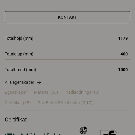
KONTAKT
Totalhöjd (mm)
1179
Totaldjup (mm)
400
Totalbredd (mm)
1000
Alla egenskaper
Egenskaper
Material
(35)
Nedladdningar (3)
Certifikat (
15
)
The Better Effect Index (2,17)
Certifikat