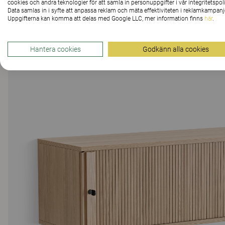
cookies och andra teknologier för att samla in personuppgifter i vår integritetspoli
Data samlas in i syfte att anpassa reklam och mäta effektiviteten i reklamkampanj
Uppgifterna kan komma att delas med Google LLC, mer information finns
här
.
Hantera cookies
Godkänn alla cookies