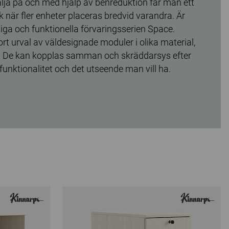
älja på och med hjälp av benreduktion får man ett
k när fler enheter placeras bredvid varandra. Är
iga och funktionella förvaringsserien Space.
ort urval av väldesignade moduler i olika material,
n. De kan kopplas samman och skräddarsys efter
unktionalitet och det utseende man vill ha.