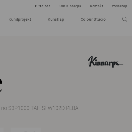
Hitta oss
Om Kinnarps
Kontakt
Webshop
Kundprojekt
Kunskap
Colour Studio
e
. no S3P1000 TAH SI W102D PLBA