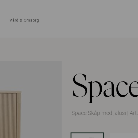
Vård & Omsorg
Spac
Space Skåp med jalusi
|
Art