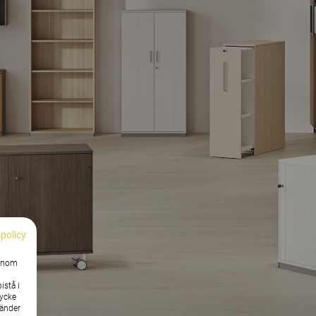
spolicy
Genom
istå i
tycke
vänder