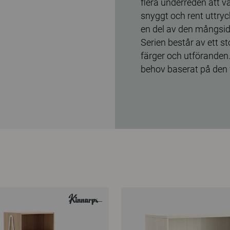
flera underreden att v
snyggt och rent uttryc
en del av den mångsid
Serien består av ett st
färger och utförande
behov baserat på den f