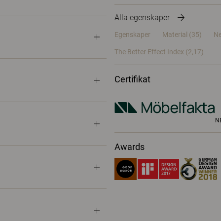
Alla egenskaper
Egenskaper
Material
(35)
Ne
The Better Effect Index (2,17)
Certifikat
N
Awards