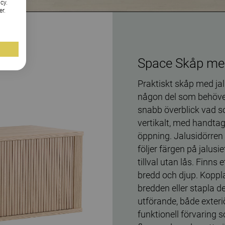
cy.
er.
Space Skåp med
Praktiskt skåp med jal
någon del som behöver
snabb överblick vad som
vertikalt, med handta
öppning. Jalusidörren 
följer färgen på jalus
tillval utan lås. Finns 
bredd och djup. Koppl
bredden eller stapla d
utförande, både exteri
funktionell förvaring 