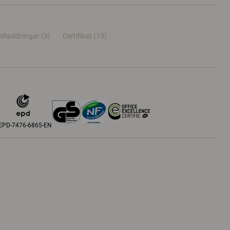
dladdningar (3)
Certifikat (
15
)
EPD-7476-6865-EN