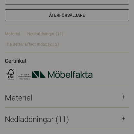
ÅTERFÖRSÄLJARE
Material
Nedladdningar (11)
The Better Effect Index (2,12)
Certifikat
Material
Nedladdningar (
11
)