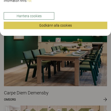
information finns
här
.
Nymansgården korttidsboende
Hantera cookies
OMSORG
Godkänn alla cookies
Carpe Diem Demensby
OMSORG