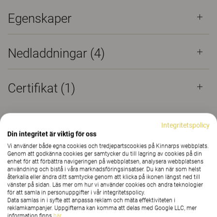
Egenskaper
Nedladdningar (
4
)
Certifikat (
1
)
Integritetspolicy
Mer från familjen
Din integritet är viktig för oss
Vi använder både egna cookies och tredjepartscookies på Kinnarps webbplats.
Genom att godkänna cookies ger samtycker du till lagring av cookies på din
enhet för att förbättra navigeringen på webbplatsen, analysera webbplatsens
användning och bistå i våra marknadsföringsinsatser. Du kan när som helst
återkalla eller ändra ditt samtycke genom att klicka på ikonen längst ned till
vänster på sidan. Läs mer om hur vi använder cookies och andra teknologier
för att samla in personuppgifter i vår integritetspolicy.
Data samlas in i syfte att anpassa reklam och mäta effektiviteten i
reklamkampanjer. Uppgifterna kan komma att delas med Google LLC, mer
information finns
här
.