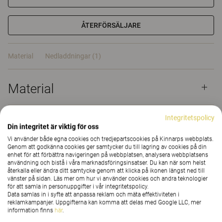
ÅTERFÖRSÄLJARE
Material
Nedladdningar (1)
Material
Integritetspolicy
Nedladdningar (
1
)
Din integritet är viktig för oss
Vi använder både egna cookies och tredjepartscookies på Kinnarps webbplats.
Genom att godkänna cookies ger samtycker du till lagring av cookies på din
enhet för att förbättra navigeringen på webbplatsen, analysera webbplatsens
användning och bistå i våra marknadsföringsinsatser. Du kan när som helst
återkalla eller ändra ditt samtycke genom att klicka på ikonen längst ned till
vänster på sidan. Läs mer om hur vi använder cookies och andra teknologier
Näver W
för att samla in personuppgifter i vår integritetspolicy.
Data samlas in i syfte att anpassa reklam och mäta effektiviteten i
reklamkampanjer. Uppgifterna kan komma att delas med Google LLC, mer
Ljudabsorbenten Näver W är inspirerad av det enkla
information finns
här
.
i skandinavisk natur. Samtidigt är Näver W en