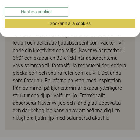
hyllning till den traditionella svenska
Hantera cookies
hantverkskonsten att fläta näverkorgar. Genom att
förena naturens rena formspråk med ett smart
Godkänn alla cookies
upphängningssystem av magneter och ett
återvunnet textilmaterial, har Nina Jobs skapat en
lekfull och dekorativ ljudabsorbent som väcker liv i
både din kreativitet och miljö. Näver W är roterbar i
360° och skapar en 3D-effekt när absorbenterna
vävs samman till fantasifulla mönsterbilder. Addera,
plocka bort och snurra rutor som du vill. Det är du
som flätar nu. Relieferna på ytan, med inspiration
från strimmor på björkstammar, skapar ytterligare
struktur och djup i valfri miljö. Framför allt
absorberar Näver W ljud och får dig att uppskatta
den där behagliga känslan av att befinna dig i en
riktigt bra ljudmiljö med balanserad akustik.