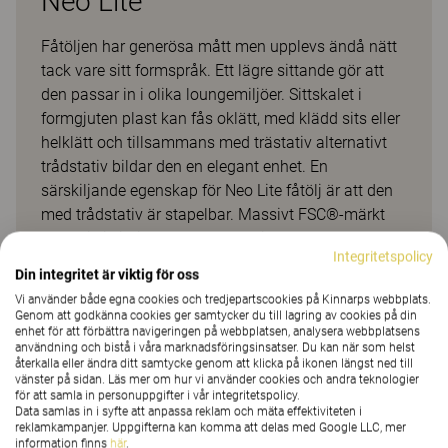
Neo Lite
Fåtöljen har generösa mått men upplevs ändå nätt
tack vare sitt formspråk. Ett lägre sittande gör att
den passar in i olika loungemiljöer. Sittskalet i
formgjuten plast kan fås oklätt, med klädd sits eller
helklätt och tillsammans med trästativ alternativt
trådstativ bildar den en elegant enhet. En
särskiljande egenskap för Neo Lite fåtölj är att den
med trådstativ är stapelbar. Massivt FSC®-märkt
trästativ i vitpigmenterad ask, vit – eller svartbetsad
Integritetspolicy
ask samt klarlackad valnöt. Trådstativ i krom eller
Din integritet är viktig för oss
CbM* pulverlack. *CbM = beige, senapsgul, rosa,
Vi använder både egna cookies och tredjepartscookies på Kinnarps webbplats.
rödorange, vinröd, stormblå, grön, grå, mörkgrå,
Genom att godkänna cookies ger samtycker du till lagring av cookies på din
enhet för att förbättra navigeringen på webbplatsen, analysera webbplatsens
svart, vit
användning och bistå i våra marknadsföringsinsatser. Du kan när som helst
återkalla eller ändra ditt samtycke genom att klicka på ikonen längst ned till
vänster på sidan. Läs mer om hur vi använder cookies och andra teknologier
Kundprojekt
för att samla in personuppgifter i vår integritetspolicy.
Data samlas in i syfte att anpassa reklam och mäta effektiviteten i
reklamkampanjer. Uppgifterna kan komma att delas med Google LLC, mer
information finns
här
.