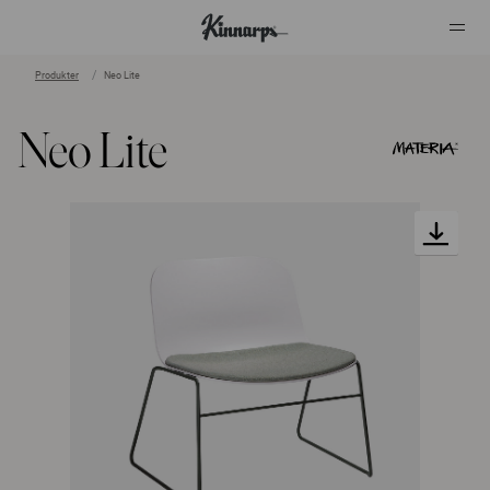
Produkter
Neo Lite
?
?
Neo Lite