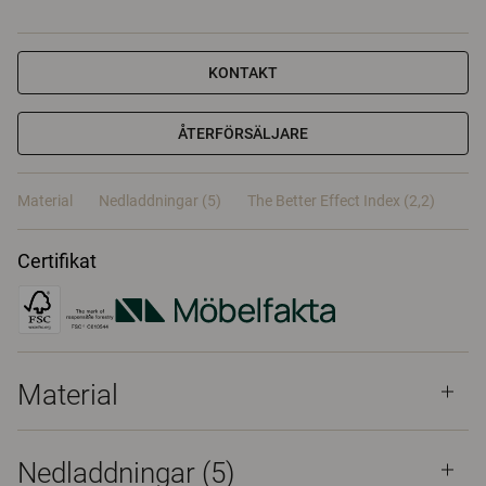
KONTAKT
ÅTERFÖRSÄLJARE
Material
Nedladdningar (5)
The Better Effect Index (2,2)
Certifikat
Material
Nedladdningar (
5
)