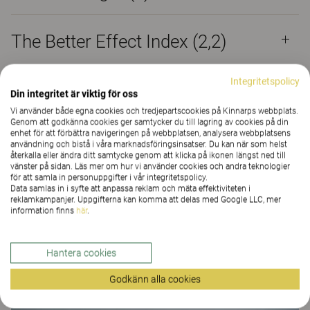
The Better Effect Index (2,2)
Integritetspolicy
Din integritet är viktig för oss
Vi använder både egna cookies och tredjepartscookies på Kinnarps webbplats.
Du & Jag
Genom att godkänna cookies ger samtycker du till lagring av cookies på din
enhet för att förbättra navigeringen på webbplatsen, analysera webbplatsens
användning och bistå i våra marknadsföringsinsatser. Du kan när som helst
Möbeln är tillverkad i björk FSC 100 % . Stoppningen
återkalla eller ändra ditt samtycke genom att klicka på ikonen längst ned till
vänster på sidan. Läs mer om hur vi använder cookies och andra teknologier
på de mjuka kuddarna och sitsen är stoppade med
för att samla in personuppgifter i vår integritetspolicy.
giftfria material som naturlatex och kokosfibrer för
Data samlas in i syfte att anpassa reklam och mäta effektiviteten i
reklamkampanjer. Uppgifterna kan komma att delas med Google LLC, mer
att bidra till ett giftfritt miljötänk. Framtidens möbel
information finns
här
.
med klassisk med ändå innovativ design. Soffan DU
& JAG är formgiven av Jenny Fingal och Eva-
Hantera cookies
Johanna Isestig.
Godkänn alla cookies
Kundprojekt