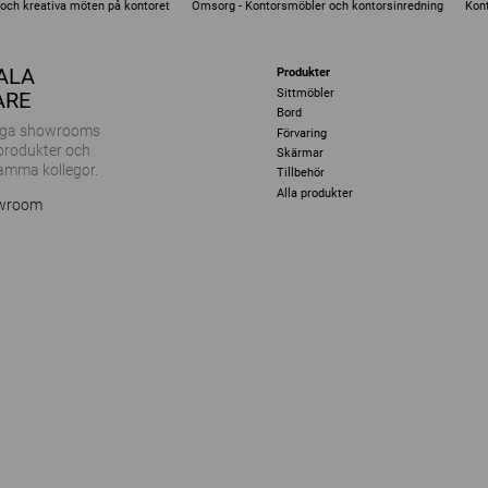
e och kreativa möten på kontoret
Omsorg - Kontorsmöbler och kontorsinredning
Kont
KALA
Produkter
Sittmöbler
ARE
Bord
ånga showrooms
Förvaring
 produkter och
Skärmar
amma kollegor.
Tillbehör
Alla produkter
owroom