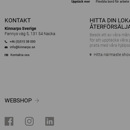
Upptäck mer
Flexibla bord för arbet
KONTAKT
HITTA DIN LO
ÅTERFÖRSÄLJ
Kinnarps Sverige
Fannys väg 5, 131 54 Nacka
Besök ett av våra m
för att upptäcka våra
+46 (0)515 38 000
prata med våra hjälps
info@kinnarps.se
Hitta närmaste sh
Kontakta oss
WEBSHOP