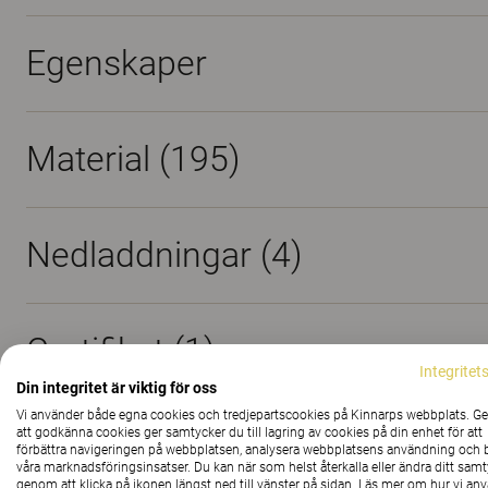
Egenskaper
Material
(195)
Nedladdningar (
4
)
Certifikat (
1
)
Integritet
Din integritet är viktig för oss
Vi använder både egna cookies och tredjepartscookies på Kinnarps webbplats. 
att godkänna cookies ger samtycker du till lagring av cookies på din enhet för att
förbättra navigeringen på webbplatsen, analysera webbplatsens användning och b
våra marknadsföringsinsatser. Du kan när som helst återkalla eller ändra ditt sam
genom att klicka på ikonen längst ned till vänster på sidan. Läs mer om hur vi an