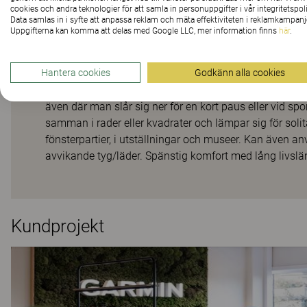
cookies och andra teknologier för att samla in personuppgifter i vår integritetspoli
Mångsidig sittgrup
Data samlas in i syfte att anpassa reklam och mäta effektiviteten i reklamkampanj
Uppgifterna kan komma att delas med Google LLC, mer information finns
här
.
Hantera cookies
Godkänn alla cookies
Wilson är en flexibel produkt för spontana inrednings
stålben är Wilson en produkt som i första hand är tänkt
även där man slår sig ner för en kort paus eller vid s
samman i rader eller kvadrater och lämpar sig för solitär
fönsterpartier, i utställningar och museer. Kan även an
avvikande tyg/läder. Spänstig komfort med lång livslän
Kundprojekt