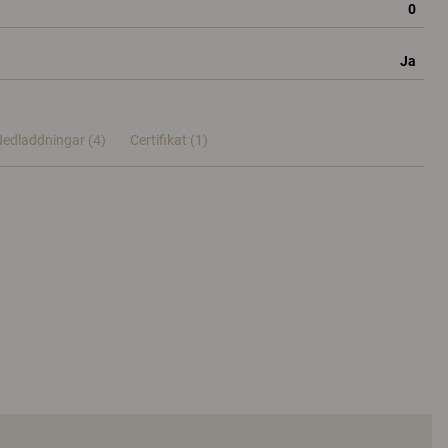
0
Ja
edladdningar (4)
Certifikat (
1
)