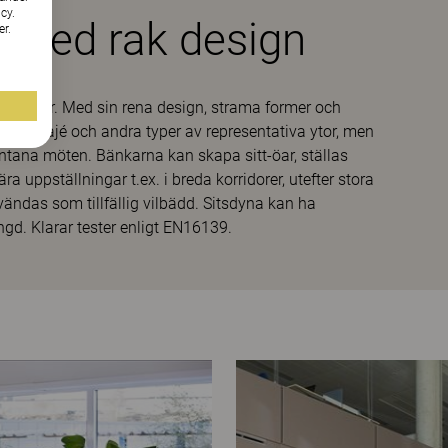
cy.
p med rak design
er.
lösningar. Med sin rena design, strama former och
 för foajé och andra typer av representativa ytor, men
pontana möten. Bänkarna kan skapa sitt-öar, ställas
a uppställningar t.ex. i breda korridorer, utefter stora
vändas som tillfällig vilbädd. Sitsdyna kan ha
gd. Klarar tester enligt EN16139.