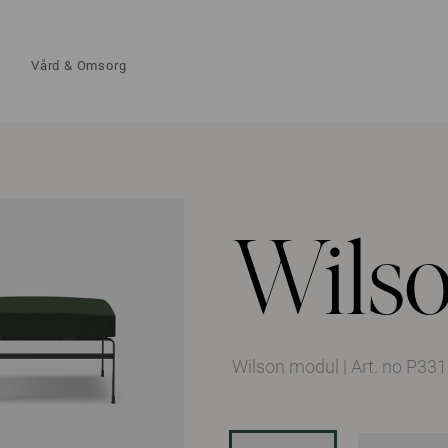
Vård & Omsorg
Wils
Wilson modul
|
Art. no P331