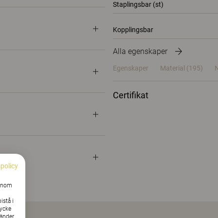
Staplingsbar (st)
Kopplingsbar
Alla egenskaper
Egenskaper
Material
(195)
N
Certifikat
spolicy
Genom
istå i
tycke
vänder