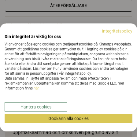
ÅTERFÖRSÄLJARE
Material
Nedladdningar (3)
Integritetspolicy
Din integritet är viktig för oss
Material
Vi använder både egna cookies och tredjepartscookies på Kinnarps webbplats.
Genom att godkänna cookies ger samtycker du till lagring av cookies på din
enhet för att förbättra navigeringen på webbplatsen, analysera webbplatsens
användning och bistå i våra marknadsföringsinsatser. Du kan när som helst
återkalla eller ändra ditt samtycke genom att klicka på ikonen längst ned till
Nedladdningar (
3
)
vänster på sidan. Läs mer om hur vi använder cookies och andra teknologier
för att samla in personuppgifter i vår integritetspolicy.
Data samlas in i syfte att anpassa reklam och mäta effektiviteten i
reklamkampanjer. Uppgifterna kan komma att delas med Google LLC, mer
information finns
här
.
Bin
Hantera cookies
En papperskorg som sväller ju mer skräp den fylls
Godkänn alla cookies
med. Papperskorgen Bin blev direkt mycket
uppmärksammad och omskriven på grund av sin