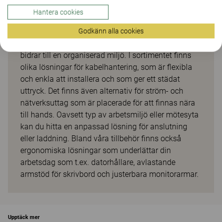
mötesbord. Utprovade för bästa möjliga ergonomi
Hantera cookies
och testade för maximal kvalitet och säkerhet. De
tillför den funktionalitet du behöver och ger
Godkänn alla cookies
genomtänkta och väldesignade lösningar som
bidrar till en organiserad miljö. I sortimentet finns
olika lösningar för kabelhantering, som är flexibla
och enkla att installera och som ger ett städat
uttryck. Det finns även alternativ för ström- och
nätverksuttag som är placerade för att finnas nära
till hands. Oavsett typ av arbetsmiljö eller mötesyta
kan du hitta en anpassad lösning för anslutning
eller laddning. Bland våra tillbehör finns också
ergonomiska lösningar som underlättar din
arbetsdag som t.ex. datorhållare, avlastande
armstöd för skrivbord och justerbara monitorarmar.
Upptäck mer