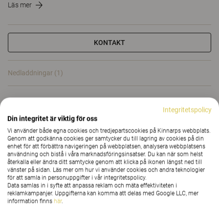
Läs mer
KONTAKT
Nedladdningar (1)
Nedladdningar (
1
)
Integritetspolicy
Din integritet är viktig för oss
Vi använder både egna cookies och tredjepartscookies på Kinnarps webbplats.
Genom att godkänna cookies ger samtycker du till lagring av cookies på din
enhet för att förbättra navigeringen på webbplatsen, analysera webbplatsens
användning och bistå i våra marknadsföringsinsatser. Du kan när som helst
Smarta tillval & tillbehör för
återkalla eller ändra ditt samtycke genom att klicka på ikonen längst ned till
vänster på sidan. Läs mer om hur vi använder cookies och andra teknologier
skriv- och mötesbord
för att samla in personuppgifter i vår integritetspolicy.
Data samlas in i syfte att anpassa reklam och mäta effektiviteten i
reklamkampanjer. Uppgifterna kan komma att delas med Google LLC, mer
information finns
här
.
Opti är vårt smarta sortiment med lättillgängliga
och användarvänliga tillval & tillbehör för skriv- och