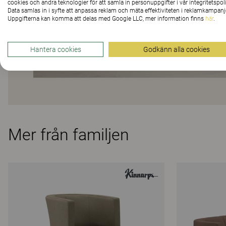
cookies och andra teknologier för att samla in personuppgifter i vår integritetspoli
Data samlas in i syfte att anpassa reklam och mäta effektiviteten i reklamkampanj
Uppgifterna kan komma att delas med Google LLC, mer information finns
här
.
Hantera cookies
Godkänn alla cookies
Mer från familjen