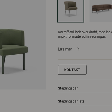
Karmfåtölj helt överklädd, med lack
mjukt formade soffinredningar.
Läs mer
KONTAKT
Staplingsbar
Staplingsbar (st)