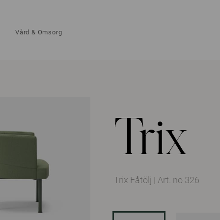
Vård & Omsorg
Trix
Trix Fåtölj
|
Art. no 326