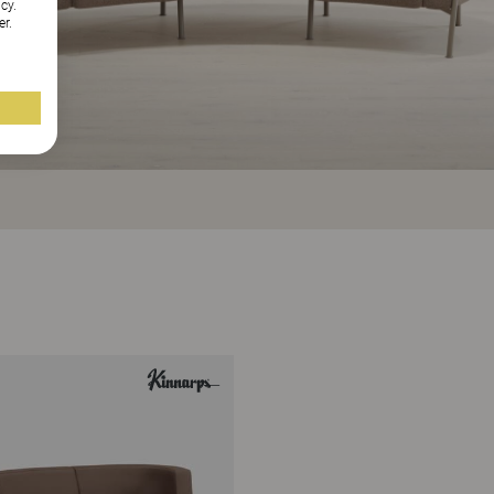
cy.
er.