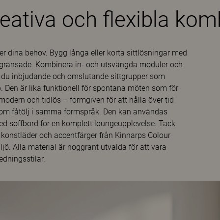
reativa och flexibla kom
er dina behov. Bygg långa eller korta sittlösningar med
obegränsade. Kombinera in- och utsvängda moduler och
 du inbjudande och omslutande sittgrupper som
 Den är lika funktionell för spontana möten som för
odern och tidlös – formgiven för att hålla över tid
å som fåtölj i samma formspråk. Den kan användas
med soffbord för en komplett loungeupplevelse. Tack
, konstläder och accentfärger från Kinnarps Colour
jö. Alla material är noggrant utvalda för att vara
edningsstilar.