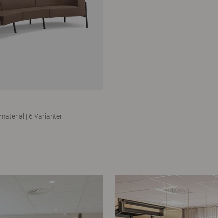
 material
|
6 Varianter