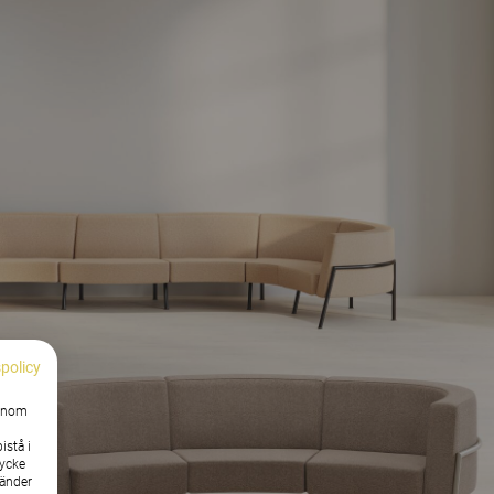
spolicy
Genom
istå i
tycke
vänder