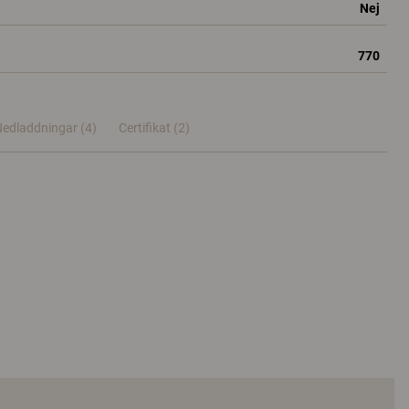
Nej
770
edladdningar (4)
Certifikat (
2
)