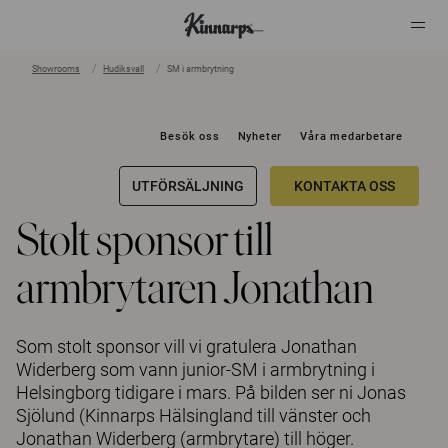
Showrooms
Hudiksvall
SM i armbrytning
?
?
Besök oss
Nyheter
Våra medarbetare
UTFÖRSÄLJNING
KONTAKTA OSS
Stolt sponsor till
armbrytaren Jonathan
Som stolt sponsor vill vi gratulera Jonathan
Widerberg som vann junior-SM i armbrytning i
Helsingborg tidigare i mars. På bilden ser ni Jonas
Sjölund (Kinnarps Hälsingland till vänster och
Jonathan Widerberg (armbrytare) till höger.