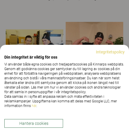
Integritetspolicy
Din integritet är viktig för oss
Vi använder både egna cookies och tredjepartscookies på Kinnarps webbplats.
Genom att godkänna cookies ger samtycker du till lagring av cookies på din
enhet för att förbättra navigeringen på webbplatsen, analysera webbplatsens
användning och bistå i våra marknadsföringsinsatser. Du kan när som helst
återkalla eller ändra ditt samtycke genom att klicka på ikonen längst ned till
vänster på sidan. Läs mer om hur vi använder cookies och andra teknologier
för att samla in personuppgifter i vår integritetspolicy.
Data samlas in i syfte att anpassa reklam och mäta effektiviteten i
Upptäck mer
reklamkampanjer. Uppgifterna kan komma att delas med Google LLC, mer
information finns
här
.
Oilquick Hudiksvall
Hudiksvalls Kyrka "Jakobs Kyrka"
Jobbcentrum Hudiksvall
Hantera cookies