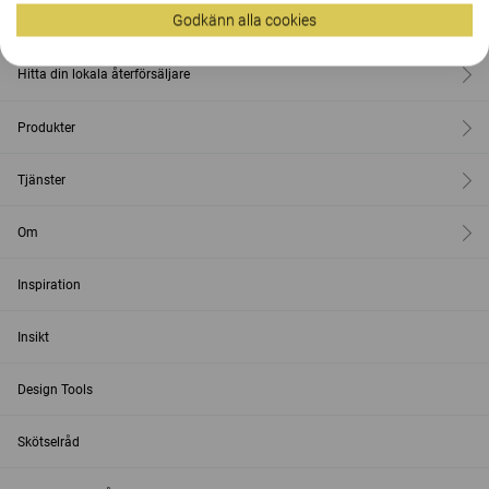
Godkänn alla cookies
Kontakt
Hitta din lokala återförsäljare
Produkter
Tjänster
Om
Inspiration
Insikt
Design Tools
Skötselråd