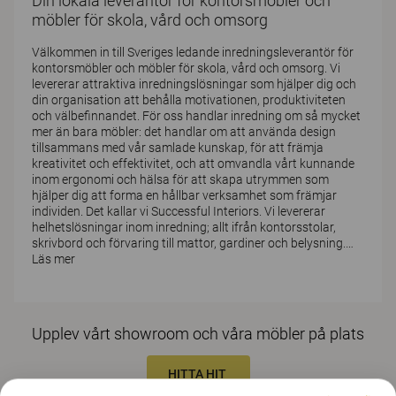
Din lokala leverantör för kontorsmöbler och
möbler för skola, vård och omsorg
Välkommen in till Sveriges ledande inredningsleverantör för
kontorsmöbler och möbler för skola, vård och omsorg. Vi
levererar attraktiva inredningslösningar som hjälper dig och
din organisation att behålla motivationen, produktiviteten
och välbefinnandet. För oss handlar inredning om så mycket
mer än bara möbler: det handlar om att använda design
tillsammans med vår samlade kunskap, för att främja
kreativitet och effektivitet, och att omvandla vårt kunnande
inom ergonomi och hälsa för att skapa utrymmen som
hjälper dig att forma en hållbar verksamhet som främjar
individen. Det kallar vi Successful Interiors. Vi levererar
helhetslösningar inom inredning; allt ifrån kontorsstolar,
skrivbord och förvaring till mattor, gardiner och belysning.
…
Läs mer
Upplev vårt showroom och våra möbler på plats
HITTA HIT