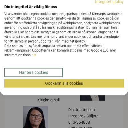
Integritetspolicy
Din integritet är viktig för oss
Vi använder både egna cookies och tredjepartscookies på Kinnarps webbplats.
Våra medarbetare
Genom att godkänna cookies ger samtycker du till lagring av cookies på din
enhet för att förbättra navigeringen på webbplatsen, analysera webbplatsens
användning och bistå i våra marknadsföringsinsatser. Du kan när som helst
återkalla eller ändra ditt samtycke genom att klicka på ikonen längst ned till
PETER OSSMIN
vänster på sidan. Läs mer om hur vi använder cookies och andra teknologier
VD
för att samla in personuppgifter i vår integritetspolicy.
Data samlas in i syfte att anpassa reklam och mäta effektiviteten i
013-364812
reklamkampanjer. Uppgifterna kan komma att delas med Google LLC, mer
0706-364812
information finns
här
.
Skicka email
STEFAN ARRELÖV
Hantera cookies
Platschef / Inredare /
Säljare
Godkänn alla cookies
013-364806
0708-364806
Skicka email
Pia Johansson
Inredare / Säljare
013-364808