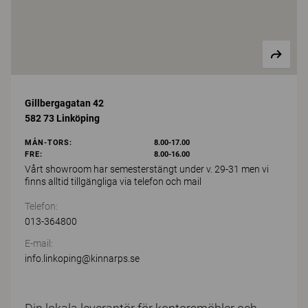
Gillbergagatan 42
582 73 Linköping
MÅN-TORS:
8.00-17.00
FRE:
8.00-16.00
Vårt showroom har semesterstängt under v. 29-31 men vi
finns alltid tillgängliga via telefon och mail
Telefon:
013-364800
E-mail:
info.linkoping@kinnarps.se