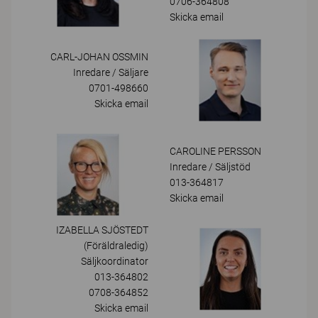
0706-364808
Skicka email
CARL-JOHAN OSSMIN
Inredare / Säljare
0701-498660
Skicka email
CAROLINE PERSSON
Inredare / Säljstöd
013-364817
Skicka email
IZABELLA SJÖSTEDT
(föräldraledig)
Säljkoordinator
013-364802
0708-364852
Skicka email