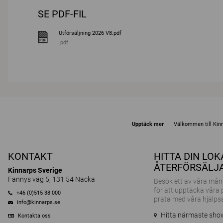
SE PDF-FIL
Utförsäljning 2026 V8.pdf
.pdf
Upptäck mer
Välkommen till Kin
KONTAKT
HITTA DIN LO
ÅTERFÖRSÄLJ
Kinnarps Sverige
Fannys väg 5, 131 54 Nacka
Besök ett av våra m
för att upptäcka våra
+46 (0)515 38 000
prata med våra hjälps
info@kinnarps.se
Hitta närmaste sh
Kontakta oss