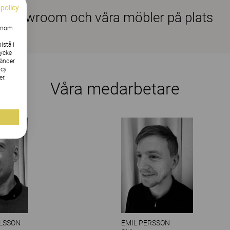
spolicy
t showroom och våra möbler på plats
Genom
istå i
tycke
vänder
cy.
er.
Våra medarbetare
ILSSON
EMIL PERSSON