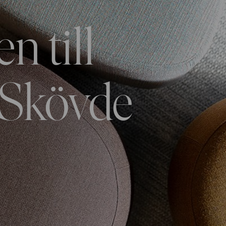
 till
 Skövde