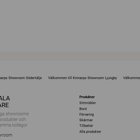
narps Showroom Södertälje
Välkommen till Kinnarps Showroom Ljungby
Välkommen
KALA
Produkter
Sittmöbler
ARE
Bord
ånga showrooms
Förvaring
 produkter och
Skärmar
amma kollegor.
Tillbehör
Alla produkter
owroom