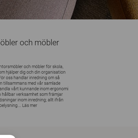
möbler och möbler
ontorsmöbler och möbler för skola,
om hjälper dig och din organisation
 För oss handlar inredning om så
gn tillsammans med vår samlade
omvandla vårt kunnande inom ergonomi
n hållbar verksamhet som främjar
lösningar inom inredning; allt ifrån
 belysning.
…
Läs mer