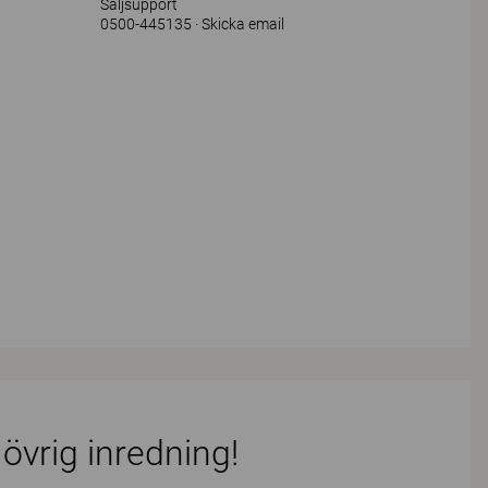
Säljsupport
0500-445135
Skicka email
 övrig inredning!