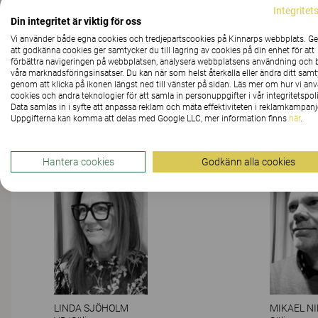
Integritet
Upplev vår
Din integritet är viktig för oss
Vi använder både egna cookies och tredjepartscookies på Kinnarps webbplats. 
att godkänna cookies ger samtycker du till lagring av cookies på din enhet för att
förbättra navigeringen på webbplatsen, analysera webbplatsens användning och b
våra marknadsföringsinsatser. Du kan när som helst återkalla eller ändra ditt sam
genom att klicka på ikonen längst ned till vänster på sidan. Läs mer om hur vi an
cookies och andra teknologier för att samla in personuppgifter i vår integritetspoli
Data samlas in i syfte att anpassa reklam och mäta effektiviteten i reklamkampanj
Uppgifterna kan komma att delas med Google LLC, mer information finns
här
.
Hantera cookies
Godkänn alla cookies
LINDA SJÖHOLM
MIKAEL N