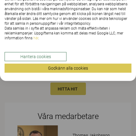
och välbefinnandet. För oss handlar inredning om så mycket
enhet för att förbättra navigeringen på webbplatsen, analysera webbplatsens
mer än bara möbler: det handlar om att använda design
användning och bistå i våra marknadsföringsinsatser. Du kan när som helst
tillsammans med vår samlade kunskap, för att främja
återkalla eller ändra ditt samtycke genom att klicka på ikonen längst ned till
kreativitet och effektivitet, och att omvandla vårt kunnande
vänster på sidan. Läs mer om hur vi använder cookies och andra teknologier
inom ergonomi och hälsa för att skapa utrymmen som
för att samla in personuppgifter i vår integritetspolicy.
hjälper dig att forma en hållbar verksamhet som främjar
Data samlas in i syfte att anpassa reklam och mäta effektiviteten i
individen. Det kallar vi Successful Interiors. Vi levererar
reklamkampanjer. Uppgifterna kan komma att delas med Google LLC, mer
information finns
här
.
helhetslösningar inom inredning; allt ifrån kontorsstolar,
skrivbord och förvaring till mattor, gardiner och belysning.
…
Läs mer
Hantera cookies
Godkänn alla cookies
Upplev vårt showroom och våra möbler på plats
HITTA HIT
Våra medarbetare
Thomas Jakobsson