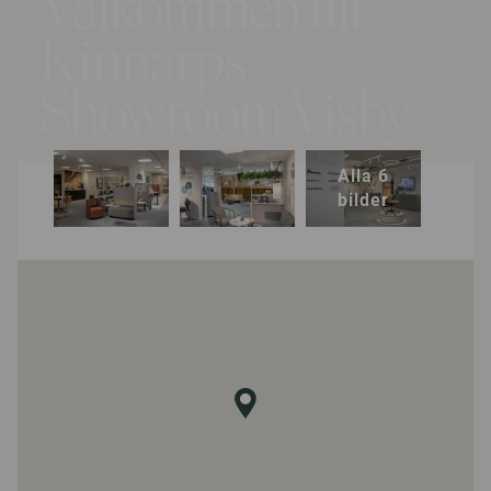
Välkommen till
Kinnarps
Showroom Visby
Alla 6
bilder