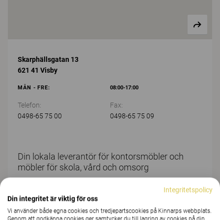
Skarphällsgatan 13
621 41 Visby
MÅN - FRE:
08:00-17:00
Telefon:
Fax:
0498-65 75 00
0498-65 75 09
Din lokala leverantör för kontorsmöbler och
möbler för skola, vård och omsorg
Välkommen in till Sveriges ledande inredningsleverantör för
Integritetspolicy
kontorsmöbler och möbler för skola, vård och omsorg. Vi
Din integritet är viktig för oss
levererar attraktiva inredningslösningar som hjälper dig och
Vi använder både egna cookies och tredjepartscookies på Kinnarps webbplats.
din organisation att behålla motivationen, produktiviteten
Genom att godkänna cookies ger samtycker du till lagring av cookies på din