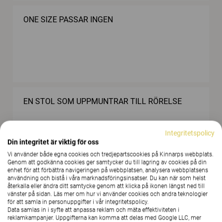
ONE SIZE PASSAR INGEN
EN STOL SOM UPPMUNTRAR TILL RÖRELSE
Integritetspolicy
Din integritet är viktig för oss
Vi använder både egna cookies och tredjepartscookies på Kinnarps webbplats.
Genom att godkänna cookies ger samtycker du till lagring av cookies på din
enhet för att förbättra navigeringen på webbplatsen, analysera webbplatsens
användning och bistå i våra marknadsföringsinsatser. Du kan när som helst
LÅT MILJÖN STÖTTA PEDAGOGIKEN
återkalla eller ändra ditt samtycke genom att klicka på ikonen längst ned till
vänster på sidan. Läs mer om hur vi använder cookies och andra teknologier
för att samla in personuppgifter i vår integritetspolicy.
Data samlas in i syfte att anpassa reklam och mäta effektiviteten i
reklamkampanjer. Uppgifterna kan komma att delas med Google LLC, mer