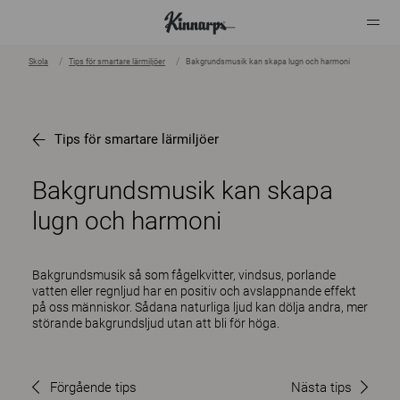
Skola
Tips för smartare lärmiljöer
Bakgrundsmusik kan skapa lugn och harmoni
?
?
Tips för smartare lärmiljöer
Bakgrundsmusik kan skapa
lugn och harmoni
Bakgrundsmusik så som fågelkvitter, vindsus, porlande
vatten eller regnljud har en positiv och avslappnande effekt
på oss människor. Sådana naturliga ljud kan dölja andra, mer
störande bakgrundsljud utan att bli för höga.
Förgående tips
Nästa tips