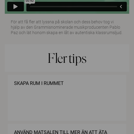
För att få fler att lyssna på skolan och dess behov tog vi
hjälp av den Grammisnominerade musikproducenten Pablo
Paz och lät honom skapa en låt av autentiska klassrumsljud.
Fler tips
SKAPA RUM I RUMMET
ANVÄND MATSALEN TILL MER ÄN ATT ÄTA