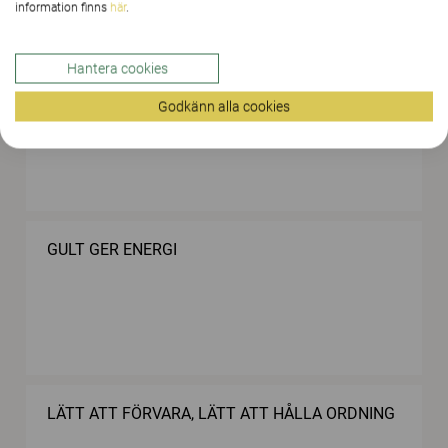
information finns
här
.
Hantera cookies
FLEXIBLA MÖBLER SOM ÄR LÄTTA ATT FLYTTA
Godkänn alla cookies
GULT GER ENERGI
LÄTT ATT FÖRVARA, LÄTT ATT HÅLLA ORDNING