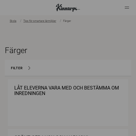
Skola
Tips för smartare lärmiljöer
Färger
?
?
Färger
FILTER
LÅT ELEVERNA VARA MED OCH BESTÄMMA OM
INREDNINGEN