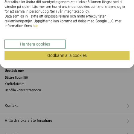
återkalla eller ändra ditt samtycke genom att klicka på ikonen längst ned till
vänster på sidan. Läs mer om hur vi använder cookies och andra teknologier
för att samla in personuppgifter i vår integritetspolicy.
BLÅTT GER LUGN OCH PRODUKTIVITET
Data samlas in i syfte att anpassa reklam och mäta effektiviteten i
reklamkampanjer. Uppgifterna kan komma att delas med Google LLC, mer
information finns
här
.
Hantera cookies
Godkänn alla cookies
Upptäck mer
Bättre ljudmiljö
Yteffektivitet
Behålla koncentrationen
Kontakt
Hitta din lokala återförsäljare