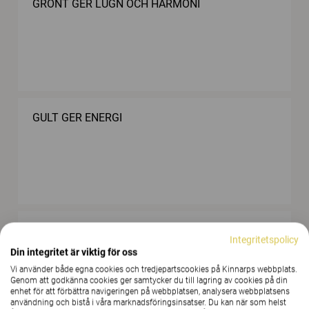
GRÖNT GER LUGN OCH HARMONI
GULT GER ENERGI
ORANGE GER APTIT OCH VÄRME
Integritetspolicy
Din integritet är viktig för oss
Vi använder både egna cookies och tredjepartscookies på Kinnarps webbplats.
Genom att godkänna cookies ger samtycker du till lagring av cookies på din
enhet för att förbättra navigeringen på webbplatsen, analysera webbplatsens
användning och bistå i våra marknadsföringsinsatser. Du kan när som helst