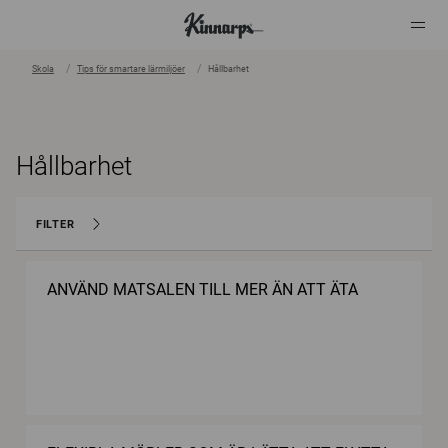
Skola
Tips för smartare lärmiljöer
Hållbarhet
?
?
Hållbarhet
FILTER
ANVÄND MATSALEN TILL MER ÄN ATT ÄTA