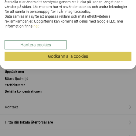
återkalla eller ändra ditt samtycke genom att klicka på ikonen längst ned till
vänster på sidan. Läs mer om hur vi använder cookies och andra teknologier
för att samla in personuppgifter i vår integritetspolicy.
TYGER SOM HÅLLER LÄNGE
Data samlas in i syfte att anpassa reklam och mäta effektiviteten i
reklamkampanjer. Uppgifterna kan komma att delas med Google LLC, mer
information finns
här
.
Hantera cookies
Godkänn alla cookies
Upptäck mer
Bättre ljudmiljö
Yteffektivitet
Behålla koncentrationen
Kontakt
Hitta din lokala återförsäljare